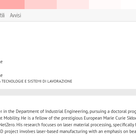
ili
Avvisi
le
le
ND/16 TECNOLOGIE E SISTEMI DI LAVORAZIONE
er in the Department of Industrial Engineering, pursuing a doctoral pro
t Mobility. He is a fellow of the prestigious European Marie Curie Skł
etZero. His research focuses on laser material processing, specifically 
 PhD project involves laser-based manufacturing with an emphasis on b