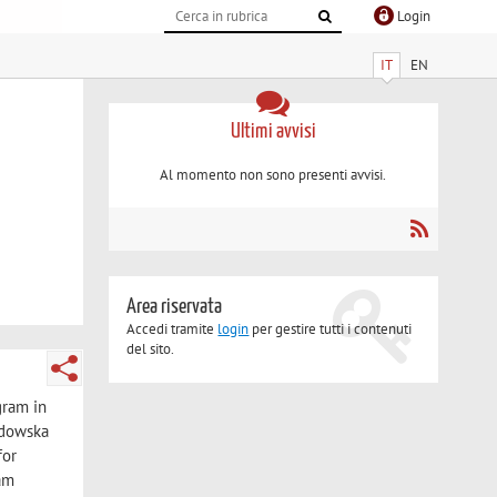
Login
IT
EN
Ultimi avvisi
Al momento non sono presenti avvisi.
Area riservata
Accedi tramite
login
per gestire tutti i contenuti
del sito.
gram in
odowska
for
eam