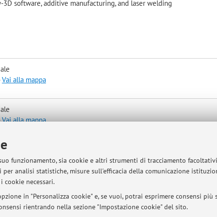
-3D software, additive manufacturing, and laser welding
iale
-
Vai alla mappa
iale
-
Vai alla mappa
ie
 suo funzionamento, sia cookie e altri strumenti di tracciamento facoltativ
 per analisi statistiche, misure sull'efficacia della comunicazione istituzi
i cookie necessari.
pzione in "Personalizza cookie" e, se vuoi, potrai esprimere consensi più sp
 consensi rientrando nella sezione "Impostazione cookie" del sito.