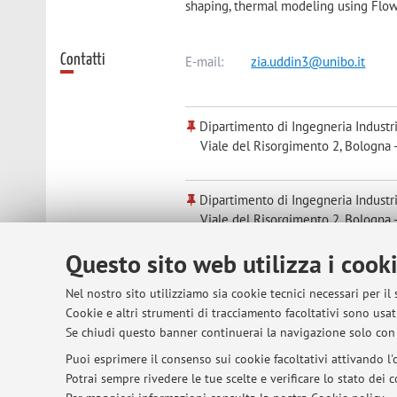
shaping, thermal modeling using Flow
Contatti
E-mail:
zia.uddin3@unibo.it
Dipartimento di Ingegneria Industr
Viale del Risorgimento 2, Bologna 
Dipartimento di Ingegneria Industr
Viale del Risorgimento 2, Bologna 
Questo sito web utilizza i cook
Risorse in rete
ORCID
Nel nostro sito utilizziamo sia cookie tecnici necessari per il
Cookie e altri strumenti di tracciamento facoltativi sono usati
Se chiudi questo banner continuerai la navigazione solo con 
Orario di ricevimento
09:00 Am to 5:00 Pm
Puoi esprimere il consenso sui cookie facoltativi attivando l'o
Potrai sempre rivedere le tue scelte e verificare lo stato dei