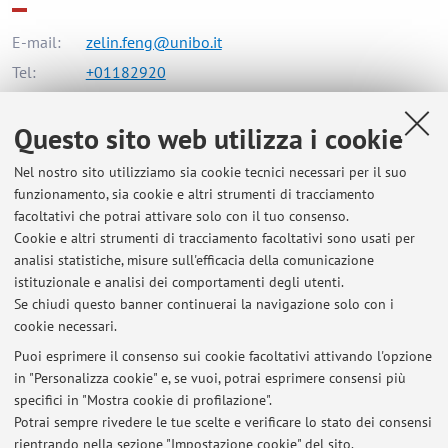
E-mail:
zelin.feng@unibo.it
Tel:
+01182920
Questo sito web utilizza i cookie
Dipartimento di Scienze Giuridiche
Nel nostro sito utilizziamo sia cookie tecnici necessari per il suo
Via Zamboni 27/29, Bologna -
Vai alla mappa
funzionamento, sia cookie e altri strumenti di tracciamento
facoltativi che potrai attivare solo con il tuo consenso.
Risorse in rete
Cookie e altri strumenti di tracciamento facoltativi sono usati per
analisi statistiche, misure sull'efficacia della comunicazione
istituzionale e analisi dei comportamenti degli utenti.
ORCID
Se chiudi questo banner continuerai la navigazione solo con i
cookie necessari.
Puoi esprimere il consenso sui cookie facoltativi attivando l'opzione
in "Personalizza cookie" e, se vuoi, potrai esprimere consensi più
Ultimi avvisi
specifici in "Mostra cookie di profilazione".
Potrai sempre rivedere le tue scelte e verificare lo stato dei consensi
Al momento non sono presenti avvisi.
rientrando nella sezione "Impostazione cookie" del sito.