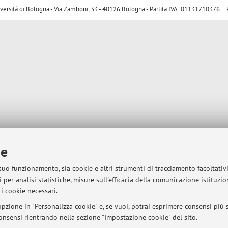
sità di Bologna - Via Zamboni, 33 - 40126 Bologna - Partita IVA: 01131710376
ie
 suo funzionamento, sia cookie e altri strumenti di tracciamento facoltativ
 per analisi statistiche, misure sull'efficacia della comunicazione istituzi
i cookie necessari.
pzione in "Personalizza cookie" e, se vuoi, potrai esprimere consensi più sp
 consensi rientrando nella sezione "Impostazione cookie" del sito.