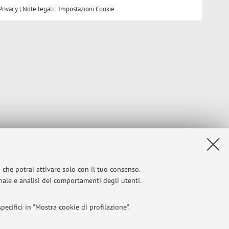
Privacy
|
Note legali
|
Impostazioni Cookie
i che potrai attivare solo con il tuo consenso.
onale e analisi dei comportamenti degli utenti.
ecifici in "Mostra cookie di profilazione".