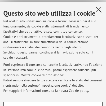
Questo sito web utilizza i cookie
Ultimi avvisi
Nel nostro sito utilizziamo sia cookie tecnici necessari per il suo
Al momento non sono presenti avvisi.
funzionamento, sia cookie e altri strumenti di tracciamento
facoltativi che potrai attivare solo con il tuo consenso.
Cookie e altri strumenti di tracciamento facoltativi sono usati per
analisi statistiche, misure sull'efficacia della comunicazione
istituzionale e analisi dei comportamenti degli utenti.
In evidenza
Se chiudi questo banner continuerai la navigazione solo con i
cookie necessari.
PubMed
Puoi esprimere il consenso sui cookie facoltativi attivando l'opzione
in "Personalizza cookie" e, se vuoi, potrai esprimere consensi più
ACS Green Chemistry Institute
specifici in "Mostra cookie di profilazione".
Potrai sempre rivedere le tue scelte e verificare lo stato dei consensi
ESPACENET
rientrando nella sezione "Impostazione cookie" del sito.
Per maggiori informazioni
consulta la nostra Cookie policy
.
Guideline for drug discovery and development
COOKIE DI PROFILAZIONE - FACOLTATIVI