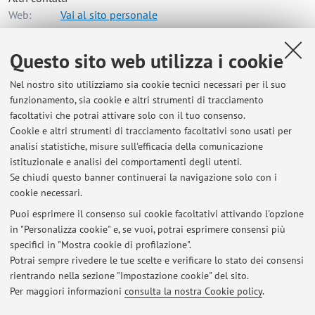
Web:
Vai al sito personale
Questo sito web utilizza i cookie
Dipartimento di Scienze Economiche
Nel nostro sito utilizziamo sia cookie tecnici necessari per il suo
Piazza Scaravilli 2, Bologna -
Vai alla mappa
funzionamento, sia cookie e altri strumenti di tracciamento
facoltativi che potrai attivare solo con il tuo consenso.
Risorse in rete
Cookie e altri strumenti di tracciamento facoltativi sono usati per
analisi statistiche, misure sull'efficacia della comunicazione
istituzionale e analisi dei comportamenti degli utenti.
ORCID
Se chiudi questo banner continuerai la navigazione solo con i
cookie necessari.
Puoi esprimere il consenso sui cookie facoltativi attivando l'opzione
in "Personalizza cookie" e, se vuoi, potrai esprimere consensi più
Ultimi avvisi
specifici in "Mostra cookie di profilazione".
Potrai sempre rivedere le tue scelte e verificare lo stato dei consensi
Al momento non sono presenti avvisi.
rientrando nella sezione "Impostazione cookie" del sito.
Per maggiori informazioni
consulta la nostra Cookie policy
.