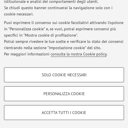
istituzionale e analisi dei comportamenti degli utenti.
Accedi tramite
login
per gestire tutti i contenuti del sito.
Se chiudi questo banner continuerai la navigazione solo con i
cookie necessari.
Puoi esprimere il consenso sui cookie facoltativi attivando l'opzione
© 2026 - ALMA MATER STUDIORUM - Università di Bologna - Via
in "Personalizza cookie" e, se vuoi, potrai esprimere consensi più
Zamboni, 33 - 40126 Bologna - Partita IVA: 01131710376
specifici in "Mostra cookie di profilazione".
Privacy
|
Note legali
|
Impostazioni Cookie
Potrai sempre rivedere le tue scelte e verificare lo stato dei consensi
rientrando nella sezione "Impostazione cookie" del sito.
Per maggiori informazioni
consulta la nostra Cookie policy
.
COOKIE DI PROFILAZIONE - FACOLTATIVI
SOLO COOKIE NECESSARI
Si tratta di cookie utilizzati per analizzare le caratteristiche della navigazione
degli utenti, creare profili in base al loro comportamento sul sito, per analisi
di marketing.
PERSONALIZZA COOKIE
Mostra cookie di profilazione
Google/Youtube Video
COOKIE TECNICI - NECESSARI
ACCETTA TUTTI I COOKIE
Facebook
Si tratta di cookie tecnici utilizzati, a titolo esemplificativo, per il corretto
Vimeo
funzionamento del sito, salvare le preferenze di navigazione, per il