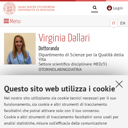
Login
Menu
IT
EN
Virginia Dallari
Dottoranda
Dipartimento di Scienze per la Qualità della
Vita
Settore scientifico disciplinare: MED/31
OTORINOLARINGOIATRIA
Questo sito web utilizza i cookie
Avvisi
Nel nostro sito utilizziamo sia cookie tecnici necessari per il suo
Al momento non sono presenti avvisi.
funzionamento, sia cookie e altri strumenti di tracciamento
facoltativi che potrai attivare solo con il tuo consenso.
Cookie e altri strumenti di tracciamento facoltativi sono usati per
analisi statistiche, misure sull'efficacia della comunicazione
Area riservata