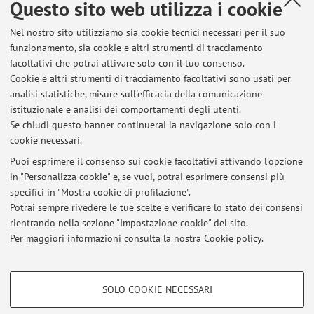
Questo sito web utilizza i cookie
Notice: Due to the Covid-19 emergency, oral examination
will be implemented for the coming exam sessions and
Nel nostro sito utilizziamo sia cookie tecnici necessari per il suo
until further notice. Oral exams will be conducted via
funzionamento, sia cookie e altri strumenti di tracciamento
TEAMS and consisting of 3 questions: Each correct
facoltativi che potrai attivare solo con il tuo consenso.
response will allow a maximum score of up to 10 points,
Cookie e altri strumenti di tracciamento facoltativi sono usati per
for a total of 30 out of 30 scores.
analisi statistiche, misure sull'efficacia della comunicazione
Pubblicato il: 11 maggio 2021
istituzionale e analisi dei comportamenti degli utenti.
Se chiudi questo banner continuerai la navigazione solo con i
cookie necessari.
Puoi esprimere il consenso sui cookie facoltativi attivando l'opzione
in "Personalizza cookie" e, se vuoi, potrai esprimere consensi più
Ultimi avvisi
specifici in "Mostra cookie di profilazione".
Cognition and Neuroscience Exam
Potrai sempre rivedere le tue scelte e verificare lo stato dei consensi
Pubblicato il: 11 maggio 2021
rientrando nella sezione "Impostazione cookie" del sito.
Per maggiori informazioni
consulta la nostra Cookie policy
.
Tutti gli avvisi
COOKIE DI PROFILAZIONE - FACOLTATIVI
SOLO COOKIE NECESSARI
Si tratta di cookie utilizzati per analizzare le caratteristiche della navigazione
Area riservata
degli utenti, creare profili in base al loro comportamento sul sito, per analisi