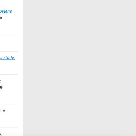
pylene
-A
al study
,
e
OF
LLA
A,