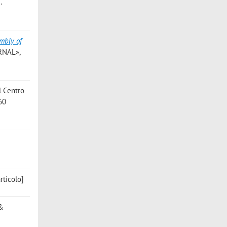
.
embly of
RNAL»,
el Centro
60
rticolo]
&