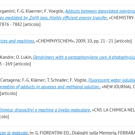
ergamini; F.-G. Klaerner; F. Voegtle
,
Adducts between dansylated poly(pro
s mediated by Zn(II) ions. Highly efficient energy transfer
, «CHEMISTRY
876 - 7882 [articolo]
vices and machines
, «CHEMPHYSCHEM», 2009, 10, pp. 21 - 21 [articolo]
. Kandre; O. Lukin
,
Dendrimers with a pentaphenylene core. A photophysic
- 269 [articolo]
. Cartagena; F.-G. Klärner; T. Schrader; F. Vögtle
,
Fluorescent water-solubl
 formation of adducts in aqueous and methanol solution.
, «NEW JOURNAL 
[articolo]
 Chimica: dispositivi e machine a livello molecolare
, «CNS LA CHIMICA NE
colo]
 con le molecole
, in: G. FIORENTINI ED., Dialoghi sulla Memoria, FERRAR