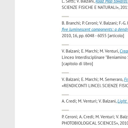
L. Setti; V. Balzani
,
Road Map towards 
SCIENZE FISICHE E NATURALI», 2011, 2
B. Branchi; P. Ceroni; V. Balzani; F.-G.
five luminescent components: a dendri
2010, 16, pp. 6048 - 6055 [articolo]
V. Balzani; E. Marchi; M. Venturi
,
Crea
Linceo Interdisciplinare "Beniamino 
[capitolo di libro]
V. Balzani; E. Marchi; M. Semeraro
,
Fr
«RENDICONTI LINCEI. SCIENZE FISICHE
A. Credi; M. Venturi; V. Balzani
,
Light
P. Ceroni; A. Credi; M. Venturi; V. Bal
PHOTOBIOLOGICAL SCIENCES», 2010, 9