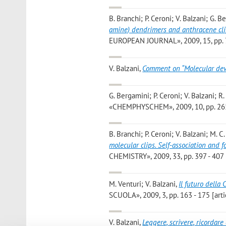
B. Branchi; P. Ceroni; V. Balzani; G. B
amine) dendrimers and anthracene clip
EUROPEAN JOURNAL», 2009, 15, pp. 7
V. Balzani
,
Comment on “Molecular de
G. Bergamini; P. Ceroni; V. Balzani; R
«CHEMPHYSCHEM», 2009, 10, pp. 265 
B. Branchi; P. Ceroni; V. Balzani; M. C
molecular clips. Self-association and
CHEMISTRY», 2009, 33, pp. 397 - 407 
M. Venturi; V. Balzani
,
Il futuro della
SCUOLA», 2009, 3, pp. 163 - 175 [arti
V. Balzani
,
Leggere, scrivere, ricordare