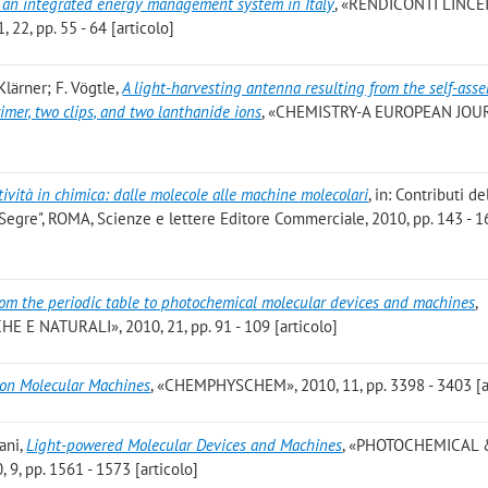
an integrated energy management system in Italy
, «RENDICONTI LINCEI
2, pp. 55 - 64 [articolo]
 Klärner; F. Vögtle
,
A light-harvesting antenna resulting from the self-ass
mer, two clips, and two lanthanide ions
, «CHEMISTRY-A EUROPEAN JOU
tività in chimica: dalle molecole alle machine molecolari
, in: Contributi d
Segre", ROMA, Scienze e lettere Editore Commerciale, 2010, pp. 143 - 1
om the periodic table to photochemical molecular devices and machines
,
 E NATURALI», 2010, 21, pp. 91 - 109 [articolo]
 on Molecular Machines
, «CHEMPHYSCHEM», 2010, 11, pp. 3398 - 3403 [a
zani
,
Light-powered Molecular Devices and Machines
, «PHOTOCHEMICAL 
, pp. 1561 - 1573 [articolo]