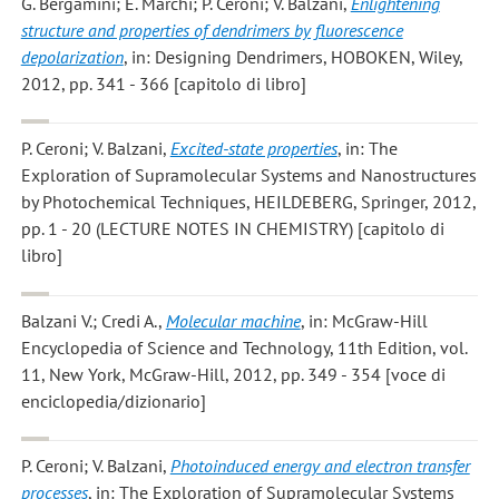
G. Bergamini; E. Marchi; P. Ceroni; V. Balzani
,
Enlightening
structure and properties of dendrimers by fluorescence
depolarization
, in: Designing Dendrimers, HOBOKEN, Wiley,
2012, pp. 341 - 366 [capitolo di libro]
P. Ceroni; V. Balzani
,
Excited-state properties
, in: The
Exploration of Supramolecular Systems and Nanostructures
by Photochemical Techniques, HEILDEBERG, Springer, 2012,
pp. 1 - 20 (LECTURE NOTES IN CHEMISTRY) [capitolo di
libro]
Balzani V.; Credi A.
,
Molecular machine
, in: McGraw-Hill
Encyclopedia of Science and Technology, 11th Edition, vol.
11, New York, McGraw-Hill, 2012, pp. 349 - 354 [voce di
enciclopedia/dizionario]
P. Ceroni; V. Balzani
,
Photoinduced energy and electron transfer
processes
, in: The Exploration of Supramolecular Systems