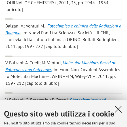
JOURNAL OF CHEMISTRY», 2011, 35, pp. 1944 - 1954
[articolo]
Balzani V.; Venturi M.
,
Fotochimica e chimica delle Radiazioni a
Bologna
, in: Nuovi Ponti tra Scienza e Società – il CNR,
crocevia della cultura italiana, TORINO, Bollati Boringhieri,
2011, pp. 199 - 222 [capitolo di libro]
V. Balzani; A. Credi; M. Venturi
,
Molecular Machines Based on
Rotaxanes and Catenanes
, in: From Non-Covalent Assemblies
to Molecular Machines, WEINHEIM, Wiley-VCH, 2011, pp.
159 - 212 [capitolo di libro]
V. Balzani; G. Bergamini; P. Ceroni
,
Photochemistry and
photophysics of metal complexes with dendritic ligands
, in:
Questo sito web utilizza i cookie
Advances in inorganic chemistry - Inorganic Photochemistry,
vol. 63, AMSTERDAM, Elsevier, 2011, pp. 105 - 135 [capitolo
Nel nostro sito utilizziamo sia cookie tecnici necessari per il suo
di libro]