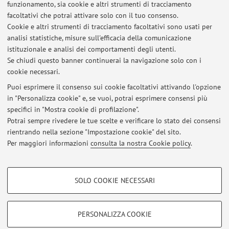
funzionamento, sia cookie e altri strumenti di tracciamento
facoltativi che potrai attivare solo con il tuo consenso.
Cookie e altri strumenti di tracciamento facoltativi sono usati per
analisi statistiche, misure sull'efficacia della comunicazione
1
2
3
4
5
istituzionale e analisi dei comportamenti degli utenti.
Se chiudi questo banner continuerai la navigazione solo con i
cookie necessari.
Puoi esprimere il consenso sui cookie facoltativi attivando l'opzione
in "Personalizza cookie" e, se vuoi, potrai esprimere consensi più
Ultimi avvisi
specifici in "Mostra cookie di profilazione".
Appelli di esame del Corso Interdisciplinare Scienza e Societa'
Potrai sempre rivedere le tue scelte e verificare lo stato dei consensi
Pubblicato il: 12 giugno 2009
rientrando nella sezione "Impostazione cookie" del sito.
Per maggiori informazioni
consulta la nostra Cookie policy
.
Tutti gli avvisi
COOKIE DI PROFILAZIONE - FACOLTATIVI
SOLO COOKIE NECESSARI
Si tratta di cookie utilizzati per analizzare le caratteristiche della navigazione
Area riservata
degli utenti, creare profili in base al loro comportamento sul sito, per analisi
Accedi tramite
login
per gestire tutti i contenuti del sito.
di marketing.
PERSONALIZZA COOKIE
Mostra cookie di profilazione