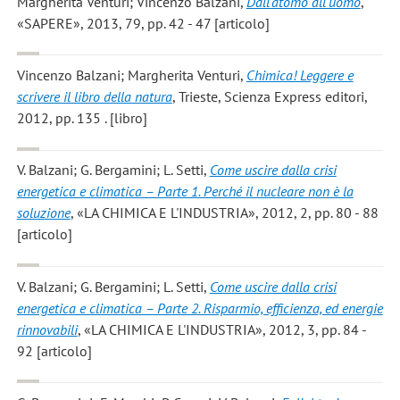
Margherita Venturi; Vincenzo Balzani
,
Dall'atomo all'uomo
,
«SAPERE», 2013, 79, pp. 42 - 47 [articolo]
Vincenzo Balzani; Margherita Venturi
,
Chimica! Leggere e
scrivere il libro della natura
, Trieste, Scienza Express editori,
2012, pp. 135 . [libro]
V. Balzani; G. Bergamini; L. Setti
,
Come uscire dalla crisi
energetica e climatica – Parte 1. Perché il nucleare non è la
soluzione
, «LA CHIMICA E L'INDUSTRIA», 2012, 2, pp. 80 - 88
[articolo]
V. Balzani; G. Bergamini; L. Setti
,
Come uscire dalla crisi
energetica e climatica – Parte 2. Risparmio, efficienza, ed energie
rinnovabili
, «LA CHIMICA E L'INDUSTRIA», 2012, 3, pp. 84 -
92 [articolo]