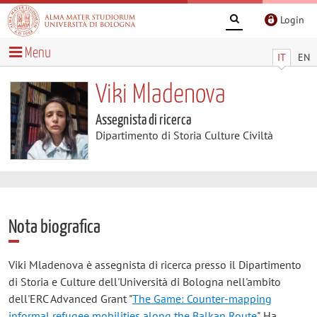
Login
Menu
IT
EN
Viki Mladenova
Assegnista di ricerca
Dipartimento di Storia Culture Civiltà
Nota biografica
Viki Mladenova è assegnista di ricerca presso il Dipartimento
di Storia e Culture dell'Università di Bologna nell'ambito
dell'ERC Advanced Grant "
The Game: Counter-mapping
informal refugee mobilities along the Balkan Route
". Ha