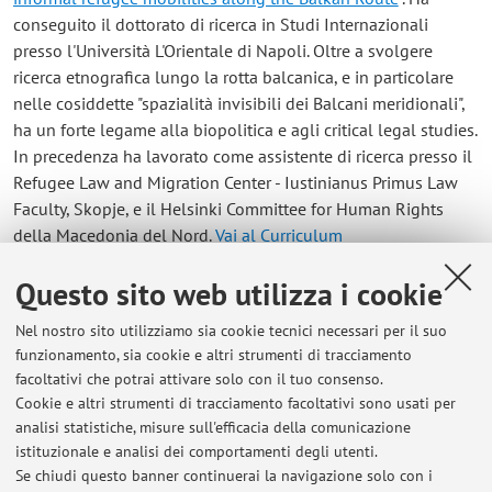
conseguito il dottorato di ricerca in Studi Internazionali
presso l'Università L'Orientale di Napoli. Oltre a svolgere
ricerca etnografica lungo la rotta balcanica, e in particolare
nelle cosiddette "spazialità invisibili dei Balcani meridionali",
ha un forte legame alla biopolitica e agli critical legal studies.
In precedenza ha lavorato come assistente di ricerca presso il
Refugee Law and Migration Center - Iustinianus Primus Law
Faculty, Skopje, e il Helsinki Committee for Human Rights
della Macedonia del Nord.
Vai al Curriculum
Questo sito web utilizza i cookie
Contatti
Nel nostro sito utilizziamo sia cookie tecnici necessari per il suo
E-mail:
viki.mladenova@unibo.it
funzionamento, sia cookie e altri strumenti di tracciamento
facoltativi che potrai attivare solo con il tuo consenso.
Cookie e altri strumenti di tracciamento facoltativi sono usati per
analisi statistiche, misure sull'efficacia della comunicazione
Dipartimento di Storia Culture Civiltà
istituzionale e analisi dei comportamenti degli utenti.
Via Guerrazzi 20, Bologna -
Vai alla mappa
Se chiudi questo banner continuerai la navigazione solo con i