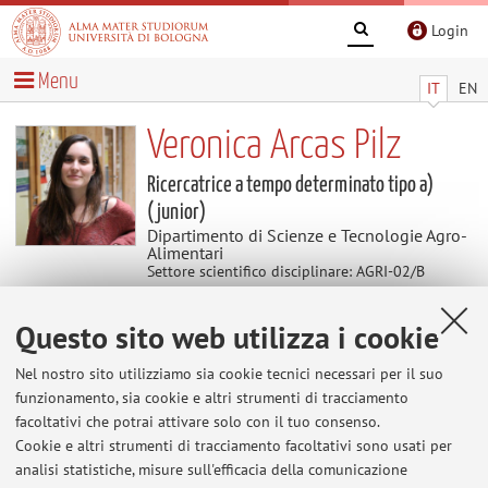
Login
Menu
IT
EN
Veronica Arcas Pilz
Ricercatrice a tempo determinato tipo a)
(junior)
Dipartimento di Scienze e Tecnologie Agro-
Alimentari
Settore scientifico disciplinare: AGRI-02/B
Orticoltura e floricoltura
Questo sito web utilizza i cookie
Avvisi
Nel nostro sito utilizziamo sia cookie tecnici necessari per il suo
funzionamento, sia cookie e altri strumenti di tracciamento
Al momento non sono presenti avvisi.
facoltativi che potrai attivare solo con il tuo consenso.
Cookie e altri strumenti di tracciamento facoltativi sono usati per
analisi statistiche, misure sull'efficacia della comunicazione