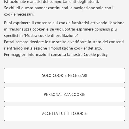
istituzionale e analisi dei comportamenti degli utenti.
Area riservata
Se chiudi questo banner continuerai la navigazione solo con i
Accedi tramite
login
per gestire tutti i contenuti del sito.
cookie necessari.
Puoi esprimere il consenso sui cookie facoltativi attivando l'opzione
in "Personalizza cookie" e, se vuoi, potrai esprimere consensi più
© 2026 - ALMA MATER STUDIORUM - Università di Bologna - Via
specifici in "Mostra cookie di profilazione".
Zamboni, 33 - 40126 Bologna - Partita IVA: 01131710376
Potrai sempre rivedere le tue scelte e verificare lo stato dei consensi
Privacy
|
Note legali
|
Impostazioni Cookie
rientrando nella sezione "Impostazione cookie" del sito.
Per maggiori informazioni
consulta la nostra Cookie policy
.
COOKIE DI PROFILAZIONE - FACOLTATIVI
SOLO COOKIE NECESSARI
Si tratta di cookie utilizzati per analizzare le caratteristiche della navigazione
degli utenti, creare profili in base al loro comportamento sul sito, per analisi
di marketing.
PERSONALIZZA COOKIE
Mostra cookie di profilazione
Google/Youtube Video
COOKIE TECNICI - NECESSARI
ACCETTA TUTTI I COOKIE
Facebook
Si tratta di cookie tecnici utilizzati, a titolo esemplificativo, per il corretto
Vimeo
funzionamento del sito, salvare le preferenze di navigazione, per il