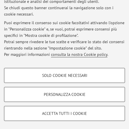
istituzionale e analisi dei comportamenti degli utenti.
Se chiudi questo banner continuerai la navigazione solo con i
cookie necessari.
© 2026 - ALMA MATER STUDIORUM - Università di Bologna - Via
Puoi esprimere il consenso sui cookie facoltativi attivando l'opzione
Zamboni, 33 - 40126 Bologna - Partita IVA: 01131710376
in "Personalizza cookie" e, se vuoi, potrai esprimere consensi più
Privacy
|
Note legali
|
Impostazioni Cookie
specifici in "Mostra cookie di profilazione".
Potrai sempre rivedere le tue scelte e verificare lo stato dei consensi
rientrando nella sezione "Impostazione cookie" del sito.
Per maggiori informazioni
consulta la nostra Cookie policy
.
COOKIE DI PROFILAZIONE - FACOLTATIVI
SOLO COOKIE NECESSARI
Si tratta di cookie utilizzati per analizzare le caratteristiche della navigazione
degli utenti, creare profili in base al loro comportamento sul sito, per analisi
di marketing.
PERSONALIZZA COOKIE
Mostra cookie di profilazione
Google/Youtube Video
COOKIE TECNICI - NECESSARI
ACCETTA TUTTI I COOKIE
Facebook
Si tratta di cookie tecnici utilizzati, a titolo esemplificativo, per il corretto
Vimeo
funzionamento del sito, salvare le preferenze di navigazione, per il