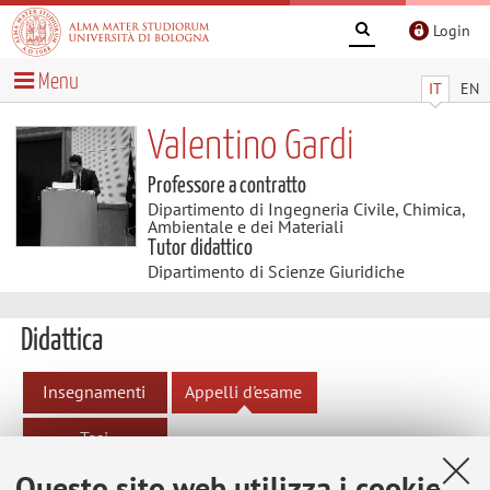
Login
Menu
IT
EN
Valentino Gardi
Professore a contratto
Dipartimento di Ingegneria Civile, Chimica,
Ambientale e dei Materiali
Tutor didattico
Dipartimento di Scienze Giuridiche
Didattica
Insegnamenti
Appelli d'esame
Tesi
Questo sito web utilizza i cookie
Appelli d'esame