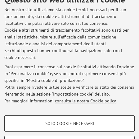
Nel nostro sito utilizziamo sia cookie tecnici necessari per il suo
Elenco degli appelli pubblicati sino ad oggi, suddivisi per
funzionamento, sia cookie e altri strumenti di tracciamento
insegnamento. Per le informazioni dettagliate accedi ad
facoltativi che potrai attivare solo con il tuo consenso.
AlmaEsami
.
Cookie e altri strumenti di tracciamento facoltativi sono usati per
analisi statistiche, misure sull'efficacia della comunicazione
78335 - DISCIPLINA DELLE INFRASTRUTTURE
istituzionale e analisi dei comportamenti degli utenti.
M
Se chiudi questo banner continuerai la navigazione solo con i
cookie necessari.
Puoi esprimere il consenso sui cookie facoltativi attivando l'opzione
in "Personalizza cookie" e, se vuoi, potrai esprimere consensi più
Ultimi avvisi
specifici in "Mostra cookie di profilazione".
Potrai sempre rivedere le tue scelte e verificare lo stato dei consensi
Al momento non sono presenti avvisi.
rientrando nella sezione "Impostazione cookie" del sito.
Per maggiori informazioni
consulta la nostra Cookie policy
.
COOKIE DI PROFILAZIONE - FACOLTATIVI
SOLO COOKIE NECESSARI
Si tratta di cookie utilizzati per analizzare le caratteristiche della navigazione
Area riservata
degli utenti, creare profili in base al loro comportamento sul sito, per analisi
Accedi tramite
login
per gestire tutti i contenuti del sito.