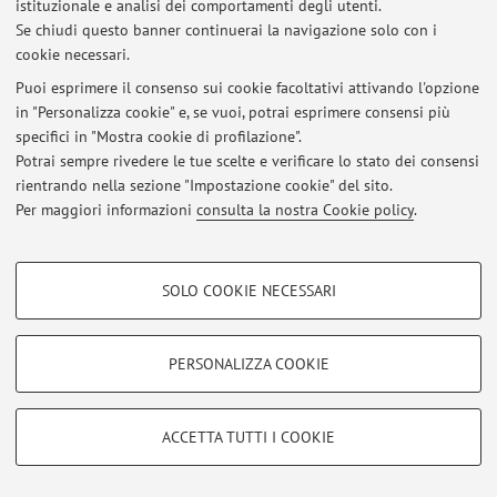
istituzionale e analisi dei comportamenti degli utenti.
Se chiudi questo banner continuerai la navigazione solo con i
© 2026 - ALMA MATER STUDIORUM - Università di Bologna - Via
cookie necessari.
Zamboni, 33 - 40126 Bologna - Partita IVA: 01131710376
Puoi esprimere il consenso sui cookie facoltativi attivando l'opzione
Privacy
|
Note legali
|
Impostazioni Cookie
in "Personalizza cookie" e, se vuoi, potrai esprimere consensi più
specifici in "Mostra cookie di profilazione".
Potrai sempre rivedere le tue scelte e verificare lo stato dei consensi
rientrando nella sezione "Impostazione cookie" del sito.
Per maggiori informazioni
consulta la nostra Cookie policy
.
COOKIE DI PROFILAZIONE - FACOLTATIVI
SOLO COOKIE NECESSARI
Si tratta di cookie utilizzati per analizzare le caratteristiche della navigazione
degli utenti, creare profili in base al loro comportamento sul sito, per analisi
di marketing.
PERSONALIZZA COOKIE
Mostra cookie di profilazione
Google/Youtube Video
COOKIE TECNICI - NECESSARI
ACCETTA TUTTI I COOKIE
Facebook
Si tratta di cookie tecnici utilizzati, a titolo esemplificativo, per il corretto
Vimeo
funzionamento del sito, salvare le preferenze di navigazione, per il