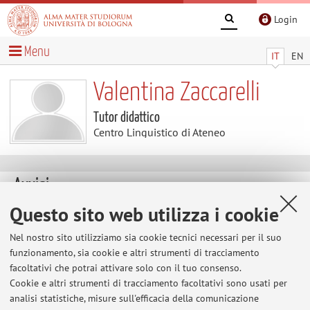
Login
Menu
IT
EN
Valentina Zaccarelli
Tutor didattico
Centro Linguistico di Ateneo
Avvisi
Questo sito web utilizza i cookie
Al momento non sono presenti avvisi.
Nel nostro sito utilizziamo sia cookie tecnici necessari per il suo
funzionamento, sia cookie e altri strumenti di tracciamento
facoltativi che potrai attivare solo con il tuo consenso.
Area riservata
Cookie e altri strumenti di tracciamento facoltativi sono usati per
Accedi tramite
login
per gestire tutti i contenuti del sito.
analisi statistiche, misure sull'efficacia della comunicazione