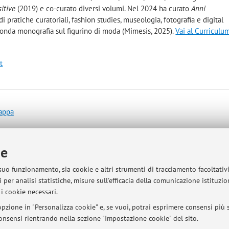
itive
(2019) e co-curato diversi volumi. Nel 2024 ha curato
Anni
i pratiche curatoriali, fashion studies, museologia, fotografia e digital
conda monografia sul figurino di moda (Mimesis, 2025).
Vai al Curriculu
t
mappa
ie
 suo funzionamento, sia cookie e altri strumenti di tracciamento facoltativ
 per analisi statistiche, misure sull'efficacia della comunicazione istituzi
i cookie necessari.
pzione in "Personalizza cookie" e, se vuoi, potrai esprimere consensi più sp
 consensi rientrando nella sezione "Impostazione cookie" del sito.