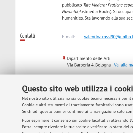
pubblicato
Tate Modern: Pratiche espos
Novanta
(Postmedia Books). Si occupa d
humanities. Sta lavorando alla sua se
Contatti
E-mail:
valentina.rossi90@unibo.i
Dipartimento delle Arti
Via Barberia 4, Bologna -
Vai alla 
Risorse in rete
ORCID
Questo sito web utilizza i cook
Nel nostro sito utilizziamo sia cookie tecnici necessari per il
Cookie e altri strumenti di tracciamento facoltativi sono usati
Orario di ricevimento
Su richiesta tramite mail scritta.
Se chiudi questo banner continuerai la navigazione solo con 
Puoi esprimere il consenso sui cookie facoltativi attivando l'o
Potrai sempre rivedere le tue scelte e verificare lo stato dei