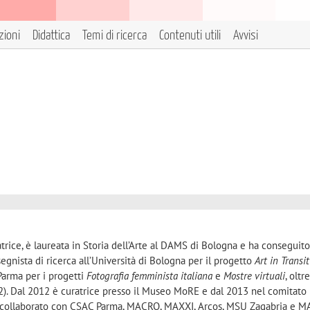
zioni
Didattica
Temi di ricerca
Contenuti utili
Avvisi
ratrice, è laureata in Storia dell’Arte al DAMS di Bologna e ha conseguit
segnista di ricerca all’Università di Bologna per il progetto
Art in Transi
 Parma per i progetti
Fotografia femminista italiana
e
Mostre virtuali
, oltr
2). Dal 2012 è curatrice presso il Museo MoRE e dal 2013 nel comitato
 collaborato con CSAC Parma, MACRO, MAXXI, Arcos, MSU Zagabria e 