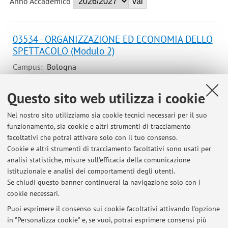
Anno Accademico
03534 - ORGANIZZAZIONE ED ECONOMIA DELLO
SPETTACOLO (Modulo 2)
Campus:
Bologna
Laurea in Dams - discipline delle arti, della
Corso:
Questo sito web utilizza i cookie
musica e dello spettacolo
Laurea in Dams - discipline delle arti, della
Nel nostro sito utilizziamo sia cookie tecnici necessari per il suo
musica e dello spettacolo
funzionamento, sia cookie e altri strumenti di tracciamento
Periodo delle lezioni: dal 31 marzo 2027 al 11 maggio
facoltativi che potrai attivare solo con il tuo consenso.
2027
Cookie e altri strumenti di tracciamento facoltativi sono usati per
analisi statistiche, misure sull'efficacia della comunicazione
Orario delle lezioni
istituzionale e analisi dei comportamenti degli utenti.
Se chiudi questo banner continuerai la navigazione solo con i
cookie necessari.
Puoi esprimere il consenso sui cookie facoltativi attivando l'opzione
in "Personalizza cookie" e, se vuoi, potrai esprimere consensi più