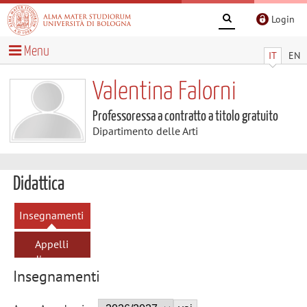
Login
Menu
IT
EN
Valentina Falorni
Professoressa a contratto a titolo gratuito
Dipartimento delle Arti
Didattica
Insegnamenti
Appelli
d'esame
Insegnamenti