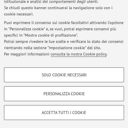
istituzionale e analisi dei comportamenti degli utenti.
Ultimi avvisi
Se chiudi questo banner continuerai la navigazione solo con i
cookie necessari.
Al momento non sono presenti avvisi.
Puoi esprimere il consenso sui cookie facoltativi attivando l'opzione
in "Personalizza cookie" e, se vuoi, potrai esprimere consensi più
specifici in "Mostra cookie di profilazione".
Potrai sempre rivedere le tue scelte e verificare lo stato dei consensi
rientrando nella sezione "Impostazione cookie" del sito.
Area riservata
Per maggiori informazioni
consulta la nostra Cookie policy
.
Accedi tramite
login
per gestire tutti i contenuti del sito.
COOKIE DI PROFILAZIONE - FACOLTATIVI
SOLO COOKIE NECESSARI
© 2026 - ALMA MATER STUDIORUM - Università di Bologna - Via
Si tratta di cookie utilizzati per analizzare le caratteristiche della navigazione
degli utenti, creare profili in base al loro comportamento sul sito, per analisi
Zamboni, 33 - 40126 Bologna - Partita IVA: 01131710376
di marketing.
Privacy
|
Note legali
|
Impostazioni Cookie
PERSONALIZZA COOKIE
Mostra cookie di profilazione
Google/Youtube Video
COOKIE TECNICI - NECESSARI
ACCETTA TUTTI I COOKIE
Facebook
Si tratta di cookie tecnici utilizzati, a titolo esemplificativo, per il corretto
Vimeo
funzionamento del sito, salvare le preferenze di navigazione, per il