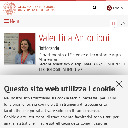
Login
Menu
IT
EN
Valentina Antonioni
Dottoranda
Dipartimento di Scienze e Tecnologie Agro-
Alimentari
Settore scientifico disciplinare: AGR/15 SCIENZE E
TECNOLOGIE ALIMENTARI
Questo sito web utilizza i cookie
Temi di ricerca
Nel nostro sito utilizziamo sia cookie tecnici necessari per il suo
Parole chiave:
Ossidazione lipidica
Antiossidanti
funzionamento, sia cookie e altri strumenti di tracciamento
Analisi della frazione lipidica
Pet food
facoltativi che potrai attivare solo con il tuo consenso.
Cookie e altri strumenti di tracciamento facoltativi sono usati per
analisi statistiche, misure sull'efficacia della comunicazione