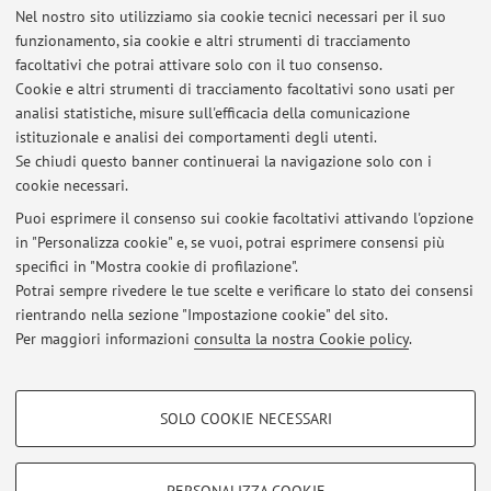
Altri contatti
Nel nostro sito utilizziamo sia cookie tecnici necessari per il suo
Web:
Vai al sito personale
funzionamento, sia cookie e altri strumenti di tracciamento
facoltativi che potrai attivare solo con il tuo consenso.
Cookie e altri strumenti di tracciamento facoltativi sono usati per
analisi statistiche, misure sull'efficacia della comunicazione
Dipartimento di Informatica - Scienza e Ingegneria
istituzionale e analisi dei comportamenti degli utenti.
Mura Anteo Zamboni 7, Bologna -
Vai alla mappa
Se chiudi questo banner continuerai la navigazione solo con i
cookie necessari.
Puoi esprimere il consenso sui cookie facoltativi attivando l'opzione
in "Personalizza cookie" e, se vuoi, potrai esprimere consensi più
Ultimi avvisi
specifici in "Mostra cookie di profilazione".
Potrai sempre rivedere le tue scelte e verificare lo stato dei consensi
Al momento non sono presenti avvisi.
rientrando nella sezione "Impostazione cookie" del sito.
Per maggiori informazioni
consulta la nostra Cookie policy
.
COOKIE DI PROFILAZIONE - FACOLTATIVI
SOLO COOKIE NECESSARI
Area riservata
Si tratta di cookie utilizzati per analizzare le caratteristiche della navigazione
degli utenti, creare profili in base al loro comportamento sul sito, per analisi
Accedi tramite
login
per gestire tutti i contenuti del sito.
di marketing.