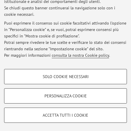
istituzionale e analisi dei comportamenti degli utenti.
Se chiudi questo banner continuerai la navigazione solo con i
cookie necessari.
Area riservata
Puoi esprimere il consenso sui cookie facoltativi attivando l'opzione
Accedi tramite
login
per gestire tutti i contenuti del sito.
in "Personalizza cookie" e, se vuoi, potrai esprimere consensi più
specifici in "Mostra cookie di profilazione".
Potrai sempre rivedere le tue scelte e verificare lo stato dei consensi
rientrando nella sezione "Impostazione cookie" del sito.
© 2026 - ALMA MATER STUDIORUM - Università di Bologna - Via
Zamboni, 33 - 40126 Bologna - Partita IVA: 01131710376
Per maggiori informazioni
consulta la nostra Cookie policy
.
Privacy
|
Note legali
|
Impostazioni Cookie
COOKIE DI PROFILAZIONE - FACOLTATIVI
SOLO COOKIE NECESSARI
Si tratta di cookie utilizzati per analizzare le caratteristiche della navigazione
degli utenti, creare profili in base al loro comportamento sul sito, per analisi
di marketing.
PERSONALIZZA COOKIE
Mostra cookie di profilazione
Google/Youtube Video
COOKIE TECNICI - NECESSARI
ACCETTA TUTTI I COOKIE
Facebook
Si tratta di cookie tecnici utilizzati, a titolo esemplificativo, per il corretto
Vimeo
funzionamento del sito, salvare le preferenze di navigazione, per il