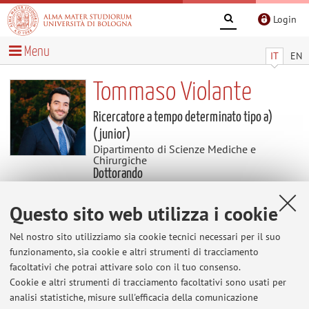
Login
Menu
IT
EN
Tommaso Violante
Ricercatore a tempo determinato tipo a)
(junior)
Dipartimento di Scienze Mediche e
Chirurgiche
Dottorando
Dipartimento di Scienze Mediche e
Chirurgiche
Questo sito web utilizza i cookie
Settore scientifico disciplinare: MED/18
CHIRURGIA GENERALE
Nel nostro sito utilizziamo sia cookie tecnici necessari per il suo
funzionamento, sia cookie e altri strumenti di tracciamento
Avvisi
facoltativi che potrai attivare solo con il tuo consenso.
Cookie e altri strumenti di tracciamento facoltativi sono usati per
analisi statistiche, misure sull'efficacia della comunicazione
Al momento non sono presenti avvisi.