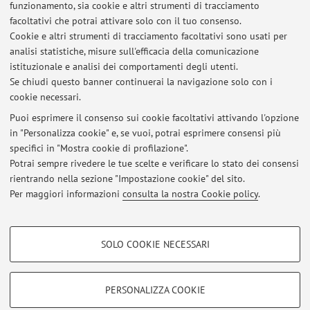
funzionamento, sia cookie e altri strumenti di tracciamento
facoltativi che potrai attivare solo con il tuo consenso.
Cookie e altri strumenti di tracciamento facoltativi sono usati per
Orario di ricevimento
analisi statistiche, misure sull'efficacia della comunicazione
istituzionale e analisi dei comportamenti degli utenti.
Martedì ore 10-11; è gradito un contatto per e-mail.
Se chiudi questo banner continuerai la navigazione solo con i
cookie necessari.
Puoi esprimere il consenso sui cookie facoltativi attivando l'opzione
in "Personalizza cookie" e, se vuoi, potrai esprimere consensi più
Ultimi avvisi
specifici in "Mostra cookie di profilazione".
Potrai sempre rivedere le tue scelte e verificare lo stato dei consensi
Al momento non sono presenti avvisi.
rientrando nella sezione "Impostazione cookie" del sito.
Per maggiori informazioni
consulta la nostra Cookie policy
.
COOKIE DI PROFILAZIONE - FACOLTATIVI
SOLO COOKIE NECESSARI
Si tratta di cookie utilizzati per analizzare le caratteristiche della navigazione
Area riservata
degli utenti, creare profili in base al loro comportamento sul sito, per analisi
Accedi tramite
login
per gestire tutti i contenuti del sito.
di marketing.
PERSONALIZZA COOKIE
Mostra cookie di profilazione