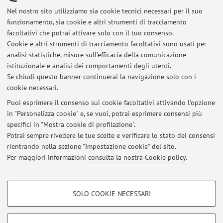
Commission, Directorate-General for Economic and
Nel nostro sito utilizziamo sia cookie tecnici necessari per il suo
funzionamento, sia cookie e altri strumenti di tracciamento
Financial Affairs, 2013, pp. 30 - 48 [capitolo di libro]
facoltativi che potrai attivare solo con il tuo consenso.
Cookie e altri strumenti di tracciamento facoltativi sono usati per
analisi statistiche, misure sull'efficacia della comunicazione
1
2
istituzionale e analisi dei comportamenti degli utenti.
Se chiudi questo banner continuerai la navigazione solo con i
cookie necessari.
Puoi esprimere il consenso sui cookie facoltativi attivando l'opzione
in "Personalizza cookie" e, se vuoi, potrai esprimere consensi più
Ultimi avvisi
specifici in "Mostra cookie di profilazione".
Potrai sempre rivedere le tue scelte e verificare lo stato dei consensi
Al momento non sono presenti avvisi.
rientrando nella sezione "Impostazione cookie" del sito.
Per maggiori informazioni
consulta la nostra Cookie policy
.
COOKIE DI PROFILAZIONE - FACOLTATIVI
SOLO COOKIE NECESSARI
Si tratta di cookie utilizzati per analizzare le caratteristiche della navigazione
Area riservata
degli utenti, creare profili in base al loro comportamento sul sito, per analisi
Accedi tramite
login
per gestire tutti i contenuti del sito.
di marketing.