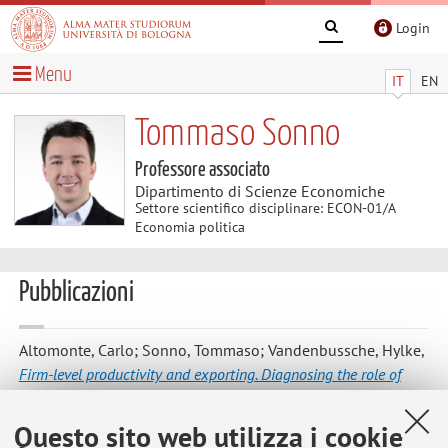
Login
Menu
IT
EN
Tommaso Sonno
Professore associato
Dipartimento di Scienze Economiche
Settore scientifico disciplinare: ECON-01/A
Economia politica
Pubblicazioni
Altomonte, Carlo; Sonno, Tommaso; Vandenbussche, Hylke
,
Firm-level productivity and exporting. Diagnosing the role of
financial constraints
, in: Directorate-General for Economic
and Financial Affairs, Product Market Review 2013.
Questo sito web utilizza i cookie
Financing the real economy, Brussels, European