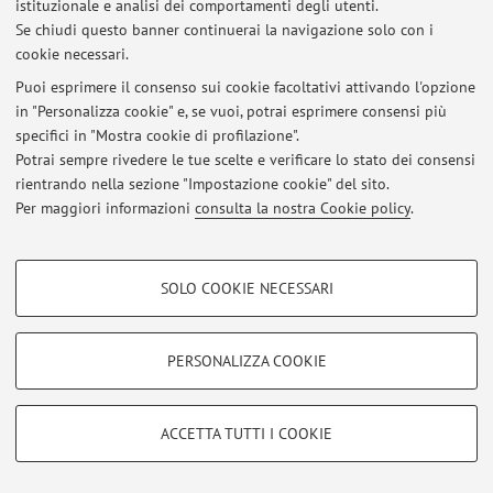
istituzionale e analisi dei comportamenti degli utenti.
Area riservata
Se chiudi questo banner continuerai la navigazione solo con i
Accedi tramite
login
per gestire tutti i contenuti del sito.
cookie necessari.
Puoi esprimere il consenso sui cookie facoltativi attivando l'opzione
in "Personalizza cookie" e, se vuoi, potrai esprimere consensi più
© 2026 - ALMA MATER STUDIORUM - Università di Bologna - Via
specifici in "Mostra cookie di profilazione".
Zamboni, 33 - 40126 Bologna - Partita IVA: 01131710376
Privacy
|
Note legali
|
Impostazioni Cookie
Potrai sempre rivedere le tue scelte e verificare lo stato dei consensi
rientrando nella sezione "Impostazione cookie" del sito.
Per maggiori informazioni
consulta la nostra Cookie policy
.
COOKIE DI PROFILAZIONE - FACOLTATIVI
SOLO COOKIE NECESSARI
Si tratta di cookie utilizzati per analizzare le caratteristiche della navigazione
degli utenti, creare profili in base al loro comportamento sul sito, per analisi
di marketing.
PERSONALIZZA COOKIE
Mostra cookie di profilazione
Google/Youtube Video
COOKIE TECNICI - NECESSARI
ACCETTA TUTTI I COOKIE
Facebook
Si tratta di cookie tecnici utilizzati, a titolo esemplificativo, per il corretto
Vimeo
funzionamento del sito, salvare le preferenze di navigazione, per il