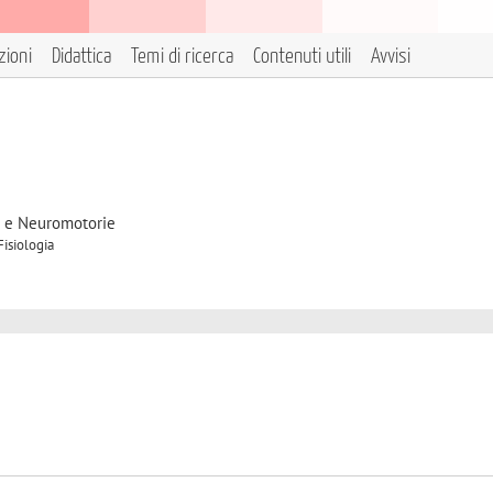
zioni
Didattica
Temi di ricerca
Contenuti utili
Avvisi
2
e e Neuromotorie
Fisiologia