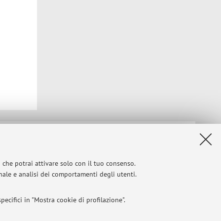
Privacy
|
Note legali
|
Impostazioni Cookie
i che potrai attivare solo con il tuo consenso.
onale e analisi dei comportamenti degli utenti.
ecifici in "Mostra cookie di profilazione".