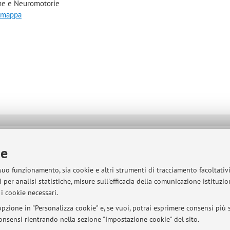
he e Neuromotorie
a mappa
sità di Bologna - Via Zamboni, 33 - 40126 Bologna - Partita IVA: 01131710376
ie
 suo funzionamento, sia cookie e altri strumenti di tracciamento facoltativ
 per analisi statistiche, misure sull'efficacia della comunicazione istituzi
i cookie necessari.
pzione in "Personalizza cookie" e, se vuoi, potrai esprimere consensi più sp
 consensi rientrando nella sezione "Impostazione cookie" del sito.