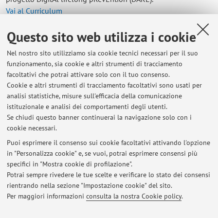
Vai al Curriculum
Questo sito web utilizza i cookie
Contatti
Nel nostro sito utilizziamo sia cookie tecnici necessari per il suo
E-mail:
thomas.fiumana2@unibo.it
funzionamento, sia cookie e altri strumenti di tracciamento
facoltativi che potrai attivare solo con il tuo consenso.
Cookie e altri strumenti di tracciamento facoltativi sono usati per
analisi statistiche, misure sull'efficacia della comunicazione
Dipartimento di Scienze Biomediche e Neuromotorie
istituzionale e analisi dei comportamenti degli utenti.
Piazza di Porta San Donato 2, Bologna -
Vai alla mappa
Se chiudi questo banner continuerai la navigazione solo con i
cookie necessari.
Puoi esprimere il consenso sui cookie facoltativi attivando l'opzione
in "Personalizza cookie" e, se vuoi, potrai esprimere consensi più
Ultimi avvisi
specifici in "Mostra cookie di profilazione".
Potrai sempre rivedere le tue scelte e verificare lo stato dei consensi
Al momento non sono presenti avvisi.
rientrando nella sezione "Impostazione cookie" del sito.
Per maggiori informazioni
consulta la nostra Cookie policy
.