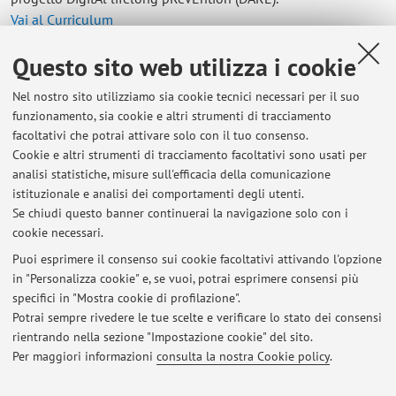
Vai al Curriculum
Questo sito web utilizza i cookie
Contatti
Nel nostro sito utilizziamo sia cookie tecnici necessari per il suo
E-mail:
thomas.fiumana2@unibo.it
funzionamento, sia cookie e altri strumenti di tracciamento
facoltativi che potrai attivare solo con il tuo consenso.
Cookie e altri strumenti di tracciamento facoltativi sono usati per
analisi statistiche, misure sull'efficacia della comunicazione
Dipartimento di Scienze Biomediche e Neuromotorie
istituzionale e analisi dei comportamenti degli utenti.
Piazza di Porta San Donato 2, Bologna -
Vai alla mappa
Se chiudi questo banner continuerai la navigazione solo con i
cookie necessari.
Puoi esprimere il consenso sui cookie facoltativi attivando l'opzione
in "Personalizza cookie" e, se vuoi, potrai esprimere consensi più
Ultimi avvisi
specifici in "Mostra cookie di profilazione".
Potrai sempre rivedere le tue scelte e verificare lo stato dei consensi
Al momento non sono presenti avvisi.
rientrando nella sezione "Impostazione cookie" del sito.
Per maggiori informazioni
consulta la nostra Cookie policy
.