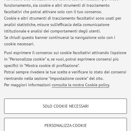
Competenze linguistiche
funzionamento, sia cookie e altri strumenti di tracciamento
Italiano
| Madrelingua
facoltativi che potrai attivare solo con il tuo consenso.
Inglese
| Livello C1
Cookie e altri strumenti di tracciamento facoltativi sono usati per
Sinhala
| Livello B2
analisi statistiche, misure sull'efficacia della comunicazione
Spagnolo
| Livello A2
istituzionale e analisi dei comportamenti degli utenti.
Francese
| Livello A2
Se chiudi questo banner continuerai la navigazione solo con i
cookie necessari.
Puoi esprimere il consenso sui cookie facoltativi attivando l'opzione
in "Personalizza cookie" e, se vuoi, potrai esprimere consensi più
Ultimi avvisi
specifici in "Mostra cookie di profilazione".
Potrai sempre rivedere le tue scelte e verificare lo stato dei consensi
Al momento non sono presenti avvisi.
rientrando nella sezione "Impostazione cookie" del sito.
Per maggiori informazioni
consulta la nostra Cookie policy
.
COOKIE DI PROFILAZIONE - FACOLTATIVI
SOLO COOKIE NECESSARI
Area riservata
Si tratta di cookie utilizzati per analizzare le caratteristiche della navigazione
degli utenti, creare profili in base al loro comportamento sul sito, per analisi
Accedi tramite
login
per gestire tutti i contenuti del sito.
di marketing.
PERSONALIZZA COOKIE
Mostra cookie di profilazione