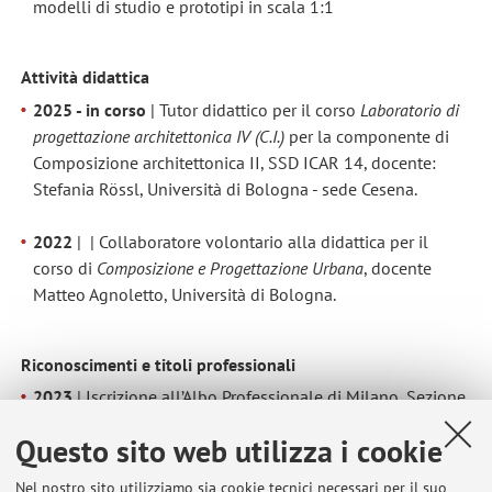
modelli di studio e prototipi in scala 1:1
Attività didattica
2025 - in corso
| Tutor didattico per il corso
Laboratorio di
progettazione architettonica IV (C.I.)
per la componente di
Composizione architettonica II, SSD ICAR 14, docente:
Stefania Rössl, Università di Bologna - sede Cesena.
2022
| | Collaboratore volontario alla didattica per il
corso di
Composizione e Progettazione Urbana
, docente
Matteo Agnoletto, Università di Bologna.
Riconoscimenti e titoli professionali
2023
| Iscrizione all’Albo Professionale di Milano, Sezione
A/a.
Questo sito web utilizza i cookie
Nel nostro sito utilizziamo sia cookie tecnici necessari per il suo