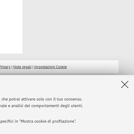
Privacy
|
Note legali
|
Impostazioni Cookie
i che potrai attivare solo con il tuo consenso.
onale e analisi dei comportamenti degli utenti.
ecifici in "Mostra cookie di profilazione".