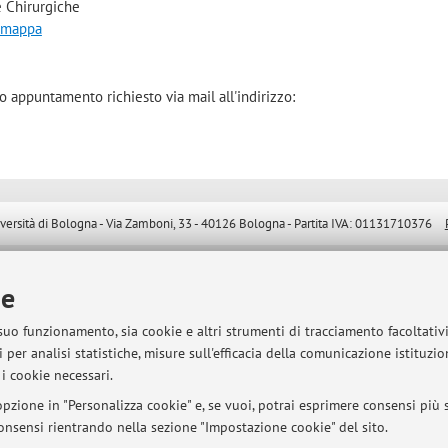
 Chirurgiche
a mappa
io appuntamento richiesto via mail all'indirizzo:
sità di Bologna - Via Zamboni, 33 - 40126 Bologna - Partita IVA: 01131710376
ie
 suo funzionamento, sia cookie e altri strumenti di tracciamento facoltativ
 per analisi statistiche, misure sull'efficacia della comunicazione istituzi
i cookie necessari.
pzione in "Personalizza cookie" e, se vuoi, potrai esprimere consensi più sp
 consensi rientrando nella sezione "Impostazione cookie" del sito.