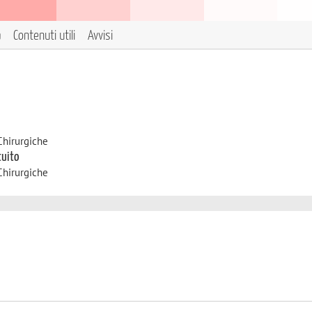
a
Contenuti utili
Avvisi
Chirurgiche
tuito
Chirurgiche