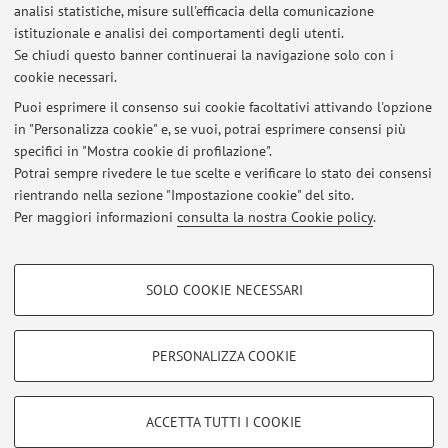
compito scritto presso Palazzo Vespignani/dal Pero
analisi statistiche, misure sull'efficacia della comunicazione
Pubblicato il: 05 maggio 2025
istituzionale e analisi dei comportamenti degli utenti.
Se chiudi questo banner continuerai la navigazione solo con i
cookie necessari.
Puoi esprimere il consenso sui cookie facoltativi attivando l'opzione
in "Personalizza cookie" e, se vuoi, potrai esprimere consensi più
Ultimi avvisi
specifici in "Mostra cookie di profilazione".
Esercitazione chimica organica
Potrai sempre rivedere le tue scelte e verificare lo stato dei consensi
Pubblicato il: 05 maggio 2025
rientrando nella sezione "Impostazione cookie" del sito.
Per maggiori informazioni
consulta la nostra Cookie policy
.
Tutti gli avvisi
COOKIE DI PROFILAZIONE - FACOLTATIVI
SOLO COOKIE NECESSARI
Area riservata
Si tratta di cookie utilizzati per analizzare le caratteristiche della navigazione
degli utenti, creare profili in base al loro comportamento sul sito, per analisi
Accedi tramite
login
per gestire tutti i contenuti del sito.
di marketing.
PERSONALIZZA COOKIE
Mostra cookie di profilazione
© 2026 - ALMA MATER STUDIORUM - Università di Bologna - Via
Google/Youtube Video
COOKIE TECNICI - NECESSARI
ACCETTA TUTTI I COOKIE
Zamboni, 33 - 40126 Bologna - Partita IVA: 01131710376
Facebook
Privacy
|
Note legali
|
Impostazioni Cookie