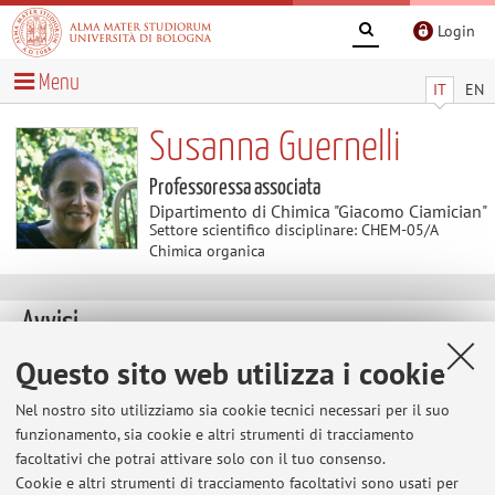
Login
Menu
IT
EN
Susanna Guernelli
Professoressa associata
Dipartimento di Chimica "Giacomo Ciamician"
Settore scientifico disciplinare: CHEM-05/A
Chimica organica
Avvisi
Questo sito web utilizza i cookie
Home
>
Avvisi
> Esercitazione chimica organica
Esercitazione chimica organica
Nel nostro sito utilizziamo sia cookie tecnici necessari per il suo
funzionamento, sia cookie e altri strumenti di tracciamento
L'8 Maggio 2025 dalle 9.00 alle 11.00 si terrà
facoltativi che potrai attivare solo con il tuo consenso.
un'esercitazione di chimica organica in preparazione al
Cookie e altri strumenti di tracciamento facoltativi sono usati per