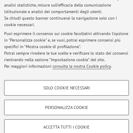
analisi statistiche, misure sull'efficacia della comunicazione
Dipartimento di Scienze Mediche e Chirurgiche
istituzionale e analisi dei comportamenti degli utenti.
Via Massarenti 9, Bologna -
Vai alla mappa
Se chiudi questo banner continuerai la navigazione solo con i
cookie necessari.
Puoi esprimere il consenso sui cookie facoltativi attivando l'opzione
in "Personalizza cookie" e, se vuoi, potrai esprimere consensi più
Ultimi avvisi
specifici in "Mostra cookie di profilazione".
Potrai sempre rivedere le tue scelte e verificare lo stato dei consensi
Al momento non sono presenti avvisi.
rientrando nella sezione "Impostazione cookie" del sito.
Per maggiori informazioni
consulta la nostra Cookie policy
.
COOKIE DI PROFILAZIONE - FACOLTATIVI
SOLO COOKIE NECESSARI
Si tratta di cookie utilizzati per analizzare le caratteristiche della navigazione
Area riservata
degli utenti, creare profili in base al loro comportamento sul sito, per analisi
Accedi tramite
login
per gestire tutti i contenuti del sito.
di marketing.
PERSONALIZZA COOKIE
Mostra cookie di profilazione
© 2026 - ALMA MATER STUDIORUM - Università di Bologna - Via
Google/Youtube Video
COOKIE TECNICI - NECESSARI
ACCETTA TUTTI I COOKIE
Zamboni, 33 - 40126 Bologna - Partita IVA: 01131710376
Facebook