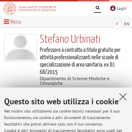
Login
Menu
IT
EN
Stefano Urbinati
Professore a contratto a titolo gratuito per
attività professionalizzanti nelle scuole di
specializzazione di area sanitaria, ex D.I.
68/2015
Dipartimento di Scienze Mediche e
Chirurgiche
Questo sito web utilizza i cookie
Contatti
Nel nostro sito utilizziamo sia cookie tecnici necessari per il suo
E-mail:
stefano.urbinati5@unibo.it
funzionamento, sia cookie e altri strumenti di tracciamento
facoltativi che potrai attivare solo con il tuo consenso.
Cookie e altri strumenti di tracciamento facoltativi sono usati per