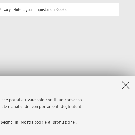
Privacy
|
Note legali
|
Impostazioni Cookie
i che potrai attivare solo con il tuo consenso.
onale e analisi dei comportamenti degli utenti.
ecifici in "Mostra cookie di profilazione".