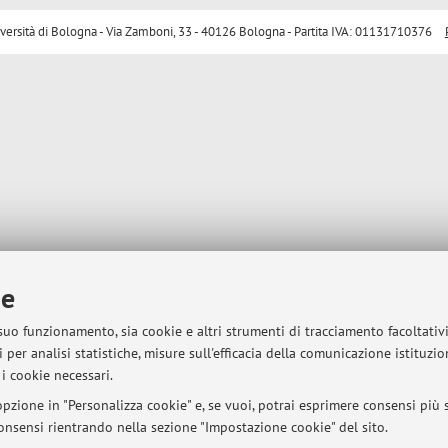
sità di Bologna - Via Zamboni, 33 - 40126 Bologna - Partita IVA: 01131710376
ie
 suo funzionamento, sia cookie e altri strumenti di tracciamento facoltativ
 per analisi statistiche, misure sull'efficacia della comunicazione istituzi
i cookie necessari.
pzione in "Personalizza cookie" e, se vuoi, potrai esprimere consensi più sp
 consensi rientrando nella sezione "Impostazione cookie" del sito.