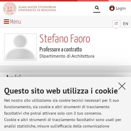
Login
Menu
IT
EN
Stefano Faoro
Professore a contratto
Dipartimento di Architettura
Avvisi
Questo sito web utilizza i cookie
Al momento non sono presenti avvisi.
Nel nostro sito utilizziamo sia cookie tecnici necessari per il suo
funzionamento, sia cookie e altri strumenti di tracciamento
facoltativi che potrai attivare solo con il tuo consenso.
Area riservata
Cookie e altri strumenti di tracciamento facoltativi sono usati per
Accedi tramite
login
per gestire tutti i contenuti del sito.
analisi statistiche, misure sull'efficacia della comunicazione