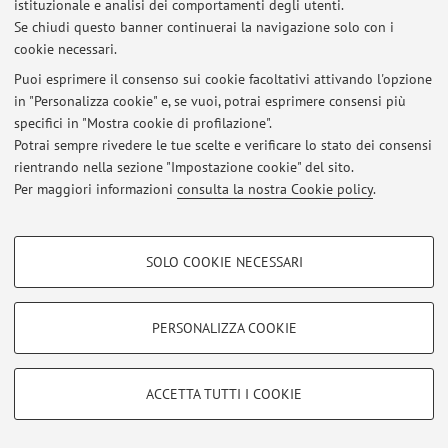
istituzionale e analisi dei comportamenti degli utenti.
Se chiudi questo banner continuerai la navigazione solo con i
© 2026 - ALMA MATER STUDIORUM - Università di Bologna - Via
cookie necessari.
Zamboni, 33 - 40126 Bologna - Partita IVA: 01131710376
Puoi esprimere il consenso sui cookie facoltativi attivando l'opzione
Privacy
|
Note legali
|
Impostazioni Cookie
in "Personalizza cookie" e, se vuoi, potrai esprimere consensi più
specifici in "Mostra cookie di profilazione".
Potrai sempre rivedere le tue scelte e verificare lo stato dei consensi
rientrando nella sezione "Impostazione cookie" del sito.
Per maggiori informazioni
consulta la nostra Cookie policy
.
COOKIE DI PROFILAZIONE - FACOLTATIVI
SOLO COOKIE NECESSARI
Si tratta di cookie utilizzati per analizzare le caratteristiche della navigazione
degli utenti, creare profili in base al loro comportamento sul sito, per analisi
di marketing.
PERSONALIZZA COOKIE
Mostra cookie di profilazione
Google/Youtube Video
COOKIE TECNICI - NECESSARI
ACCETTA TUTTI I COOKIE
Facebook
Si tratta di cookie tecnici utilizzati, a titolo esemplificativo, per il corretto
Vimeo
funzionamento del sito, salvare le preferenze di navigazione, per il