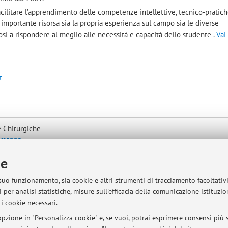
 facilitare l’apprendimento delle competenze intellettive, tecnico-pratic
importante risorsa sia la propria esperienza sul campo sia le diverse
sì a rispondere al meglio alle necessità e capacità dello studente .
Vai
t
 Chirurgiche
a mappa
ie
tamento fissato a via Mail Universitaria o via telefonica dal Lunedi alla
 suo funzionamento, sia cookie e altri strumenti di tracciamento facoltativ
enza
 per analisi statistiche, misure sull'efficacia della comunicazione istituzi
logna
i cookie necessari.
 della Prevenzione
pzione in "Personalizza cookie" e, se vuoi, potrai esprimere consensi più sp