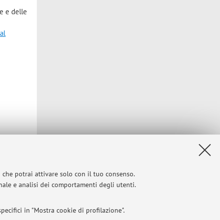
he e delle
 al
i che potrai attivare solo con il tuo consenso.
onale e analisi dei comportamenti degli utenti.
ecifici in "Mostra cookie di profilazione".