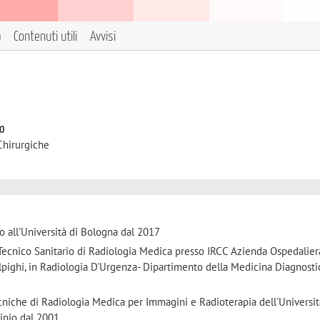
a
Contenuti utili
Avvisi
to
Chirurgiche
to all'Università di Bologna dal 2017
 Tecnico Sanitario di Radiologia Medica presso IRCC Azienda Ospedalier
alpighi, in Radiologia D'Urgenza- Dipartimento della Medicina Diagnosti
ecniche di Radiologia Medica per Immagini e Radioterapia dell'Universit
inio dal 2001.