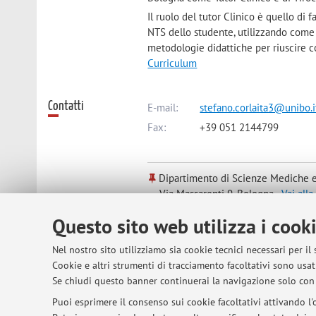
Il ruolo del tutor Clinico è quello di
NTS dello studente, utilizzando come 
metodologie didattiche per riuscire co
Curriculum
Contatti
E-mail:
stefano.corlaita3@unibo.i
Fax:
+39 051 2144799
Dipartimento di Scienze Mediche e
Via Massarenti 9, Bologna -
Vai all
Questo sito web utilizza i cook
Orario di ricevimento
Gli studenti si ricevono , previo appun
Nel nostro sito utilizziamo sia cookie tecnici necessari per il
Domenica presso la Radiologia d'Urg
Cookie e altri strumenti di tracciamento facoltativi sono usati
IRCC AUO Sant'Orsola Malpighi di Bo
Se chiudi questo banner continuerai la navigazione solo con 
Dipartimento Medicina Diagnostica e
Puoi esprimere il consenso sui cookie facoltativi attivando l'o
Pad 5 , Ala H , Piano Terra