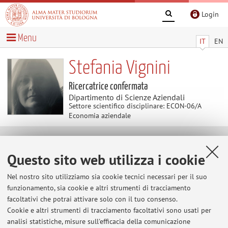
Login
Menu
IT
EN
Stefania Vignini
Ricercatrice confermata
Dipartimento di Scienze Aziendali
Settore scientifico disciplinare: ECON-06/A
Economia aziendale
Avvisi
Questo sito web utilizza i cookie
Home
>
Avvisi
> Ricevimenti lontani dal periodo di didattica
Nel nostro sito utilizziamo sia cookie tecnici necessari per il suo
funzionamento, sia cookie e altri strumenti di tracciamento
Ricevimenti lontani dal periodo di didattica
facoltativi che potrai attivare solo con il tuo consenso.
Durante il periodo al di fuori dell'attività didattica la
Cookie e altri strumenti di tracciamento facoltativi sono usati per
docente riceve previo appuntamento via mail.
analisi statistiche, misure sull'efficacia della comunicazione