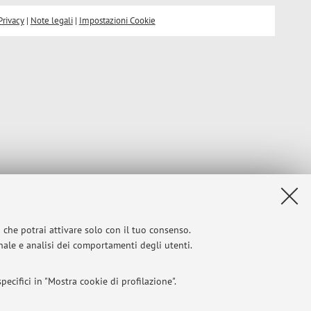
Privacy
|
Note legali
|
Impostazioni Cookie
i che potrai attivare solo con il tuo consenso.
onale e analisi dei comportamenti degli utenti.
ecifici in "Mostra cookie di profilazione".