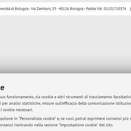
sità di Bologna - Via Zamboni, 33 - 40126 Bologna - Partita IVA: 01131710376
ie
 suo funzionamento, sia cookie e altri strumenti di tracciamento facoltativ
 per analisi statistiche, misure sull'efficacia della comunicazione istituzi
i cookie necessari.
pzione in "Personalizza cookie" e, se vuoi, potrai esprimere consensi più sp
 consensi rientrando nella sezione "Impostazione cookie" del sito.