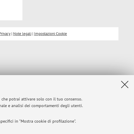
Privacy
|
Note legali
|
Impostazioni Cookie
i che potrai attivare solo con il tuo consenso.
onale e analisi dei comportamenti degli utenti.
ecifici in "Mostra cookie di profilazione".