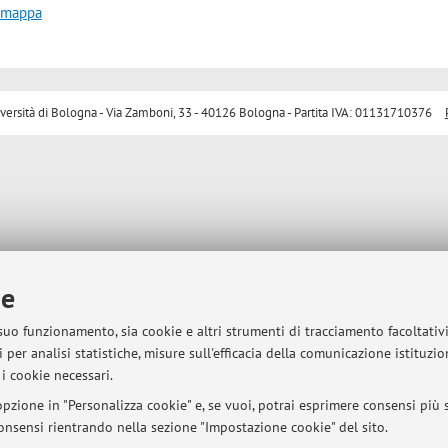
a mappa
sità di Bologna - Via Zamboni, 33 - 40126 Bologna - Partita IVA: 01131710376
ie
 suo funzionamento, sia cookie e altri strumenti di tracciamento facoltativ
 per analisi statistiche, misure sull'efficacia della comunicazione istituzi
i cookie necessari.
pzione in "Personalizza cookie" e, se vuoi, potrai esprimere consensi più sp
 consensi rientrando nella sezione "Impostazione cookie" del sito.