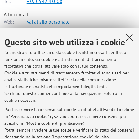
Tel:
+39 0542 43008
Altri contatti
Web:
Vai al sito personale
Questo sito web utilizza i cookie
Dipartimento di Architettura
Nel nostro sito utilizziamo sia cookie tecnici necessari per il suo
Viale del Risorgimento 2, Bologna -
Vai alla mappa
funzionamento, sia cookie e altri strumenti di tracciamento
facoltativi che potrai attivare solo con il tuo consenso.
Risorse in rete
Cookie e altri strumenti di tracciamento facoltativi sono usati per
analisi statistiche, misure sull'efficacia della comunicazione
istituzionale e analisi dei comportamenti degli utenti.
ORCID
Se chiudi questo banner continuerai la navigazione solo con i
cookie necessari.
Puoi esprimere il consenso sui cookie facoltativi attivando l'opzione
in "Personalizza cookie" e, se vuoi, potrai esprimere consensi più
Ultimi avvisi
specifici in "Mostra cookie di profilazione".
Potrai sempre rivedere le tue scelte e verificare lo stato dei consensi
Al momento non sono presenti avvisi.
rientrando nella sezione "Impostazione cookie" del sito.