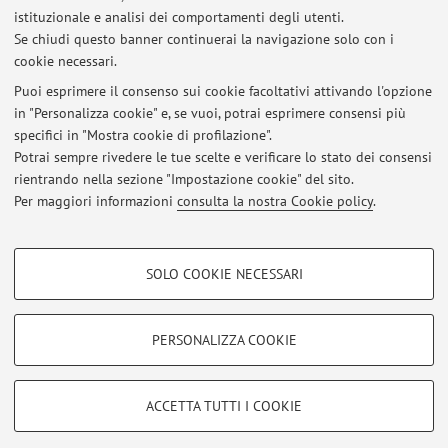
istituzionale e analisi dei comportamenti degli utenti.
Se chiudi questo banner continuerai la navigazione solo con i
cookie necessari.
In evidenza
Puoi esprimere il consenso sui cookie facoltativi attivando l'opzione
in "Personalizza cookie" e, se vuoi, potrai esprimere consensi più
Personal web page
specifici in "Mostra cookie di profilazione".
Potrai sempre rivedere le tue scelte e verificare lo stato dei consensi
X (formerly Twitter)
rientrando nella sezione "Impostazione cookie" del sito.
Per maggiori informazioni
consulta la nostra Cookie policy
.
GitHub
COOKIE DI PROFILAZIONE - FACOLTATIVI
SOLO COOKIE NECESSARI
Si tratta di cookie utilizzati per analizzare le caratteristiche della navigazione
Area riservata
degli utenti, creare profili in base al loro comportamento sul sito, per analisi
Accedi tramite
login
per gestire tutti i contenuti del sito.
di marketing.
PERSONALIZZA COOKIE
Mostra cookie di profilazione
© 2026 - ALMA MATER STUDIORUM - Università di Bologna - Via
Google/Youtube Video
COOKIE TECNICI - NECESSARI
ACCETTA TUTTI I COOKIE
Zamboni, 33 - 40126 Bologna - Partita IVA: 01131710376
Facebook
Privacy
|
Note legali
|
Impostazioni Cookie
Si tratta di cookie tecnici utilizzati, a titolo esemplificativo, per il corretto