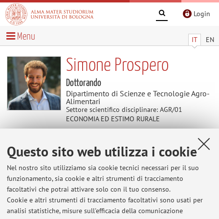
Login
Menu
IT
EN
Simone Prospero
Dottorando
Dipartimento di Scienze e Tecnologie Agro-
Alimentari
Settore scientifico disciplinare: AGR/01
ECONOMIA ED ESTIMO RURALE
Questo sito web utilizza i cookie
Contenuti utili
Nel nostro sito utilizziamo sia cookie tecnici necessari per il suo
Al momento non sono presenti contenuti.
funzionamento, sia cookie e altri strumenti di tracciamento
facoltativi che potrai attivare solo con il tuo consenso.
Cookie e altri strumenti di tracciamento facoltativi sono usati per
analisi statistiche, misure sull'efficacia della comunicazione
Ultimi avvisi