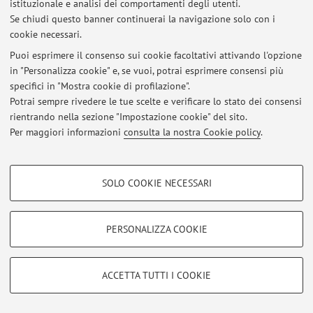
istituzionale e analisi dei comportamenti degli utenti.
Se chiudi questo banner continuerai la navigazione solo con i
Al momento non sono presenti avvisi.
cookie necessari.
Puoi esprimere il consenso sui cookie facoltativi attivando l'opzione
in "Personalizza cookie" e, se vuoi, potrai esprimere consensi più
specifici in "Mostra cookie di profilazione".
Potrai sempre rivedere le tue scelte e verificare lo stato dei consensi
Area riservata
rientrando nella sezione "Impostazione cookie" del sito.
Accedi tramite
login
per gestire tutti i contenuti del sito.
Per maggiori informazioni
consulta la nostra Cookie policy
.
COOKIE DI PROFILAZIONE - FACOLTATIVI
© 2026 - ALMA MATER STUDIORUM - Università di Bologna - Via
SOLO COOKIE NECESSARI
Zamboni, 33 - 40126 Bologna - Partita IVA: 01131710376
Si tratta di cookie utilizzati per analizzare le caratteristiche della navigazione
Privacy
|
Note legali
|
Impostazioni Cookie
degli utenti, creare profili in base al loro comportamento sul sito, per analisi
di marketing.
PERSONALIZZA COOKIE
Mostra cookie di profilazione
Google/Youtube Video
COOKIE TECNICI - NECESSARI
ACCETTA TUTTI I COOKIE
Facebook
Si tratta di cookie tecnici utilizzati, a titolo esemplificativo, per il corretto
Vimeo
funzionamento del sito, salvare le preferenze di navigazione, per il