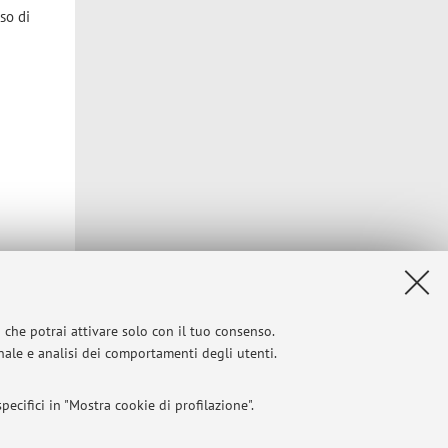
so di
i che potrai attivare solo con il tuo consenso.
onale e analisi dei comportamenti degli utenti.
ecifici in "Mostra cookie di profilazione".
Privacy
|
Note legali
|
Impostazioni Cookie