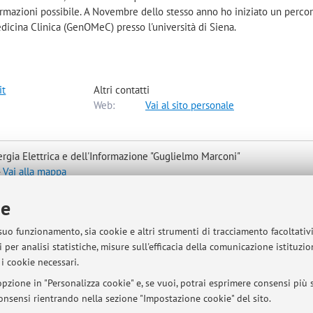
ormazioni possibile. A Novembre dello stesso anno ho iniziato un percor
dicina Clinica (GenOMeC) presso l'università di Siena.
it
Altri contatti
Web:
Vai al sito personale
rgia Elettrica e dell'Informazione "Guglielmo Marconi"
-
Vai alla mappa
ie
 suo funzionamento, sia cookie e altri strumenti di tracciamento facoltativ
t Teams.
 per analisi statistiche, misure sull'efficacia della comunicazione istituzi
i cookie necessari.
pzione in "Personalizza cookie" e, se vuoi, potrai esprimere consensi più sp
 consensi rientrando nella sezione "Impostazione cookie" del sito.
sità di Bologna - Via Zamboni, 33 - 40126 Bologna - Partita IVA: 01131710376