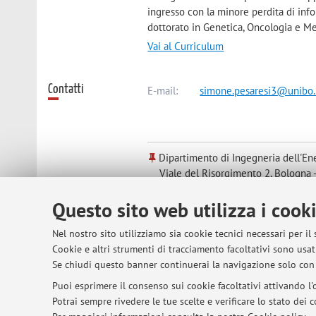
ingresso con la minore perdita di inf
dottorato in Genetica, Oncologia e Me
Vai al Curriculum
Contatti
E-mail:
simone.pesaresi3@unibo.
Dipartimento di Ingegneria dell'Ene
Viale del Risorgimento 2, Bologna 
Questo sito web utilizza i cook
Orario di ricevimento
Tutti i giorni previo appuntamento.
Nel nostro sito utilizziamo sia cookie tecnici necessari per il
Mi trovate sulla piattaforma Microsof
Cookie e altri strumenti di tracciamento facoltativi sono usati
Se chiudi questo banner continuerai la navigazione solo con 
Puoi esprimere il consenso sui cookie facoltativi attivando l'o
Potrai sempre rivedere le tue scelte e verificare lo stato dei
© 2026 - ALMA MATER STUDIORUM - Univer