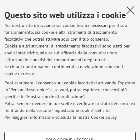
Questo sito web utilizza i cookie
Dipartimento di Scienze Politiche e Sociali
Nel nostro sito utilizziamo sia cookie tecnici necessari per il suo
Strada Maggiore 45, Bologna -
Vai alla mappa
funzionamento, sia cookie e altri strumenti di tracciamento
facoltativi che potrai attivare solo con il tuo consenso.
Risorse in rete
Cookie e altri strumenti di tracciamento facoltativi sono usati per
analisi statistiche, misure sull'efficacia della comunicazione
istituzionale e analisi dei comportamenti degli utenti.
ORCID
Se chiudi questo banner continuerai la navigazione solo con i
cookie necessari.
Puoi esprimere il consenso sui cookie facoltativi attivando l'opzione
in "Personalizza cookie" e, se vuoi, potrai esprimere consensi più
Ultimi avvisi
specifici in "Mostra cookie di profilazione".
Potrai sempre rivedere le tue scelte e verificare lo stato dei consensi
Al momento non sono presenti avvisi.
rientrando nella sezione "Impostazione cookie" del sito.
Per maggiori informazioni
consulta la nostra Cookie policy
.
COOKIE DI PROFILAZIONE - FACOLTATIVI