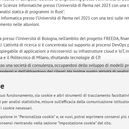
n Scienze Informatiche presso l’Università di Parma nel 2023 con una t
nalisi statica di programmi in Rust".
Informatica presso l’Università di Parma nel 2021 con una tesi sulle ret
amento nelle alluvioni.
a presso l’Università di Bologna, nell’ambito del progetto FREEDA, finan
’attività di ricerca si è concentrata sul supporto ai processi DevOps p
piegabile di applicazioni a microservizi su infrastrutture cloud e IoT, i
a e il Politecnico di Milano, sfruttando tecnologie di CP.
so una società di consulenza, occupandosi dello sviluppo di modelli pre
ndenti e dell’abbandono dei clienti. Ha inoltre svolto attività di analisi
 tramite tecniche di process mining e ha sviluppato applicazioni web per
ie
tenti finali.
hitect presso un’azienda operante nel settore IT, progettando e realiz
 suo funzionamento, sia cookie e altri strumenti di tracciamento facoltativ
er applicazioni web, inclusi sistemi e-commerce ad alto volume.
 per analisi statistiche, misure sull'efficacia della comunicazione istituzi
i cookie necessari.
ns?user=ZK87etkAAAAJ&hl=it
pzione in "Personalizza cookie" e, se vuoi, potrai esprimere consensi più sp
 consensi rientrando nella sezione "Impostazione cookie" del sito.
OPTIMA (Australia).