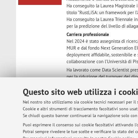
Ha conseguito la Laurea Magistrale i
titolo "RustLiSA: un framework per l’a
Ha conseguito la Laurea Triennale in 
per la predizione del livello di allag
Carriera professionale
Nel 2024 è stato assegnista di ricerc
MUR e dal fondo Next Generation EU. L
deployment affidabile, sostenibile e s
collaborazione con l’Università di Pis
Ha lavorato come Data Scientist pres
per la riduzione del turnover dei dipe
processi, anche in ambito sanitario,
Questo sito web utilizza i cook
fruizione dei modelli da parte degli u
Ha lavorato come Cloud Solution Arc
Nel nostro sito utilizziamo sia cookie tecnici necessari per il
infrastrutture cloud basate su AWS p
Cookie e altri strumenti di tracciamento facoltativi sono usati
Attività scientifica
Se chiudi questo banner continuerai la navigazione solo con 
https://scholar.google.com/citatio
Puoi esprimere il consenso sui cookie facoltativi attivando l'o
Reti e affiliazioni
Potrai sempre rivedere le tue scelte e verificare lo stato dei
Dal 2024 è research student presso 