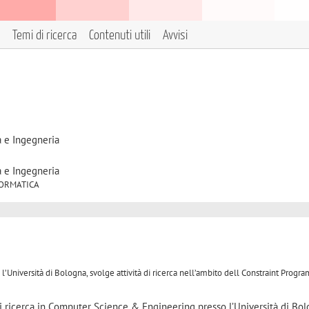
Temi di ricerca
Contenuti utili
Avvisi
a e Ingegneria
a e Ingegneria
INFORMATICA
’Università di Bologna, svolge attività di ricerca nell’ambito dell Constraint Progr
di ricerca in Computer Science & Engineering presso l’Università di Bol