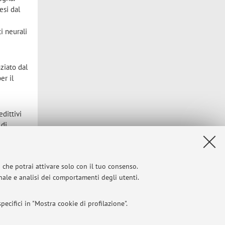
esi dal
i neurali
ziato dal
er il
n
dittivi
 di
 la
zando
i che potrai attivare solo con il tuo consenso.
onale e analisi dei comportamenti degli utenti.
ecifici in "Mostra cookie di profilazione".