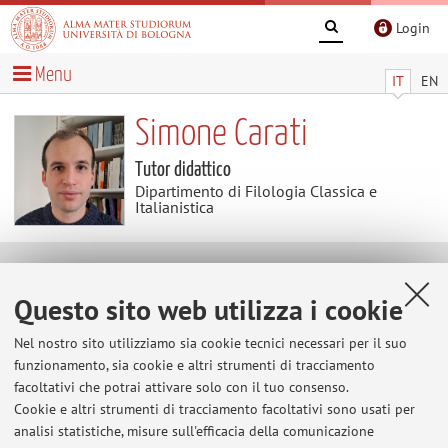
Login
Menu
IT
EN
Simone Carati
Tutor didattico
Dipartimento di Filologia Classica e
Italianistica
Avvisi
Questo sito web utilizza i cookie
Al momento non sono presenti avvisi.
Nel nostro sito utilizziamo sia cookie tecnici necessari per il suo
funzionamento, sia cookie e altri strumenti di tracciamento
facoltativi che potrai attivare solo con il tuo consenso.
Cookie e altri strumenti di tracciamento facoltativi sono usati per
Area riservata
analisi statistiche, misure sull'efficacia della comunicazione
Accedi tramite
login
per gestire tutti i contenuti del sito.