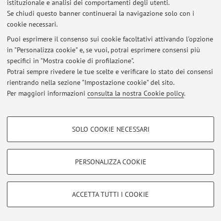
istituzionale e analisi dei comportamenti degli utenti.
Se chiudi questo banner continuerai la navigazione solo con i
cookie necessari.
© 2026 - ALMA MATER STUDIORUM - Università di Bologna - Via
Puoi esprimere il consenso sui cookie facoltativi attivando l'opzione
Zamboni, 33 - 40126 Bologna - Partita IVA: 01131710376
in "Personalizza cookie" e, se vuoi, potrai esprimere consensi più
Privacy
|
Note legali
|
Impostazioni Cookie
specifici in "Mostra cookie di profilazione".
Potrai sempre rivedere le tue scelte e verificare lo stato dei consensi
rientrando nella sezione "Impostazione cookie" del sito.
Per maggiori informazioni
consulta la nostra Cookie policy
.
COOKIE DI PROFILAZIONE - FACOLTATIVI
SOLO COOKIE NECESSARI
Si tratta di cookie utilizzati per analizzare le caratteristiche della navigazione
degli utenti, creare profili in base al loro comportamento sul sito, per analisi
di marketing.
PERSONALIZZA COOKIE
Mostra cookie di profilazione
Google/Youtube Video
COOKIE TECNICI - NECESSARI
ACCETTA TUTTI I COOKIE
Facebook
Si tratta di cookie tecnici utilizzati, a titolo esemplificativo, per il corretto
Vimeo
funzionamento del sito, salvare le preferenze di navigazione, per il