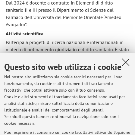
Dal 2024 è docente a contratto in Elementi di diritto
sanitario II e III presso il Dipartimento di Scienze del
Farmaco dell’Università del Piemonte Orientale “Amedeo
Avogadro”.
Attività scientifica
Partecipa a progetti di ricerca nazionali e internazionali in
materia di ordinamento giudiziario e diritto sanitario. È stato
assegnista di ricerca all’interno del Progetto FAR UNIMORE
2022 “‘Beyond the Hospital.’ The National Recovery and
Questo sito web utilizza i cookie
Resilience Plan and the Development of Italian Primary
Nel nostro sito utilizziamo sia cookie tecnici necessari per il suo
Care: A Law and Medicine Pilot Project for the Modena
funzionamento, sia cookie e altri strumenti di tracciamento
Province”. È referee per riviste internazionali e italiane nel
facoltativi che potrai attivare solo con il tuo consenso.
settore del diritto pubblico italiano e comparato.
Cookie e altri strumenti di tracciamento facoltativi sono usati per
Appartenenza a comitati scientifici e editoriali
analisi statistiche, misure sull'efficacia della comunicazione
istituzionale e analisi dei comportamenti degli utenti.
Dal 2023 è membro della Segreteria di redazione della
Se chiudi questo banner continuerai la navigazione solo con i
rivista "Nomos: Le attualità del diritto".
cookie necessari.
Puoi esprimere il consenso sui cookie facoltativi attivando l'opzione