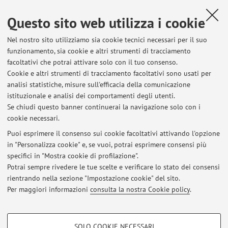
Risorse in rete
Questo sito web utilizza i cookie
Nel nostro sito utilizziamo sia cookie tecnici necessari per il suo
ORCID
funzionamento, sia cookie e altri strumenti di tracciamento
facoltativi che potrai attivare solo con il tuo consenso.
Cookie e altri strumenti di tracciamento facoltativi sono usati per
Orario di ricevimento
analisi statistiche, misure sull'efficacia della comunicazione
istituzionale e analisi dei comportamenti degli utenti.
Orari da concordare via e-mail
Se chiudi questo banner continuerai la navigazione solo con i
cookie necessari.
Puoi esprimere il consenso sui cookie facoltativi attivando l'opzione
in "Personalizza cookie" e, se vuoi, potrai esprimere consensi più
Ultimi avvisi
specifici in "Mostra cookie di profilazione".
Potrai sempre rivedere le tue scelte e verificare lo stato dei consensi
Al momento non sono presenti avvisi.
rientrando nella sezione "Impostazione cookie" del sito.
Per maggiori informazioni
consulta la nostra Cookie policy
.
COOKIE DI PROFILAZIONE - FACOLTATIVI
SOLO COOKIE NECESSARI