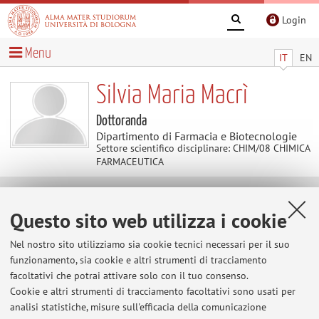
Login
Menu
IT
EN
Silvia Maria Macrì
Dottoranda
Dipartimento di Farmacia e Biotecnologie
Settore scientifico disciplinare: CHIM/08 CHIMICA
FARMACEUTICA
Avvisi
Questo sito web utilizza i cookie
Al momento non sono presenti avvisi.
Nel nostro sito utilizziamo sia cookie tecnici necessari per il suo
funzionamento, sia cookie e altri strumenti di tracciamento
facoltativi che potrai attivare solo con il tuo consenso.
Cookie e altri strumenti di tracciamento facoltativi sono usati per
Area riservata
analisi statistiche, misure sull'efficacia della comunicazione
Accedi tramite
login
per gestire tutti i contenuti del sito.