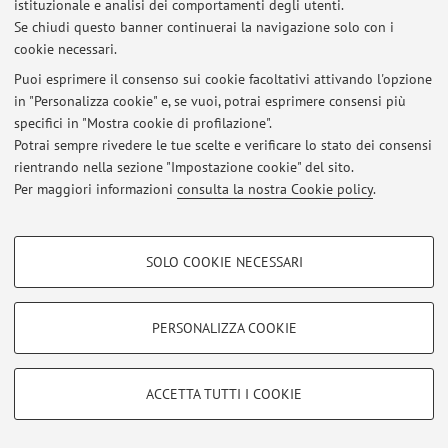
istituzionale e analisi dei comportamenti degli utenti.
Se chiudi questo banner continuerai la navigazione solo con i
cookie necessari.
© 2026 - ALMA MATER STUDIORUM - Università di Bologna - Via
Puoi esprimere il consenso sui cookie facoltativi attivando l'opzione
Zamboni, 33 - 40126 Bologna - Partita IVA: 01131710376
in "Personalizza cookie" e, se vuoi, potrai esprimere consensi più
Privacy
|
Note legali
|
Impostazioni Cookie
specifici in "Mostra cookie di profilazione".
Potrai sempre rivedere le tue scelte e verificare lo stato dei consensi
rientrando nella sezione "Impostazione cookie" del sito.
Per maggiori informazioni
consulta la nostra Cookie policy
.
COOKIE DI PROFILAZIONE - FACOLTATIVI
SOLO COOKIE NECESSARI
Si tratta di cookie utilizzati per analizzare le caratteristiche della navigazione
degli utenti, creare profili in base al loro comportamento sul sito, per analisi
di marketing.
PERSONALIZZA COOKIE
Mostra cookie di profilazione
Google/Youtube Video
COOKIE TECNICI - NECESSARI
ACCETTA TUTTI I COOKIE
Facebook
Si tratta di cookie tecnici utilizzati, a titolo esemplificativo, per il corretto
Vimeo
funzionamento del sito, salvare le preferenze di navigazione, per il