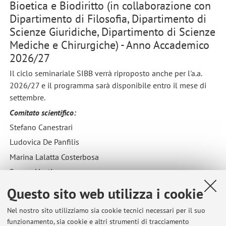
Bioetica e Biodiritto (in collaborazione con
Dipartimento di Filosofia, Dipartimento di
Scienze Giuridiche, Dipartimento di Scienze
Mediche e Chirurgiche) - Anno Accademico
2026/27
Il ciclo seminariale SIBB verrà riproposto anche per l'a.a.
2026/27 e il programma sarà disponibile entro il mese di
settembre.
Comitato scientifico:
Stefano Canestrari
Ludovica De Panfilis
Marina Lalatta Costerbosa
Serena Vantin
Silvia Zullo
Questo sito web utilizza i cookie
Pubblicato il: 24 settembre 2025
Nel nostro sito utilizziamo sia cookie tecnici necessari per il suo
funzionamento, sia cookie e altri strumenti di tracciamento