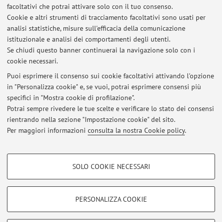
facoltativi che potrai attivare solo con il tuo consenso.
Cookie e altri strumenti di tracciamento facoltativi sono usati per
Ultimi avvisi
analisi statistiche, misure sull'efficacia della comunicazione
istituzionale e analisi dei comportamenti degli utenti.
SIBB - Seminario Interdisciplinare di Bioetica e Biodiritto (in
Se chiudi questo banner continuerai la navigazione solo con i
collaborazione con Dipartimento di Filosofia, Dipartimento di
cookie necessari.
Scienze Giuridiche, Dipartimento di Scienze Mediche e Chirurgiche) -
Anno Accademico 2026/27
Puoi esprimere il consenso sui cookie facoltativi attivando l'opzione
Pubblicato il: 24 settembre 2025
in "Personalizza cookie" e, se vuoi, potrai esprimere consensi più
specifici in "Mostra cookie di profilazione".
Ricevimento
Potrai sempre rivedere le tue scelte e verificare lo stato dei consensi
Pubblicato il: 09 ottobre 2022
rientrando nella sezione "Impostazione cookie" del sito.
Per maggiori informazioni
consulta la nostra Cookie policy
.
Tutti gli avvisi
COOKIE DI PROFILAZIONE - FACOLTATIVI
SOLO COOKIE NECESSARI
Si tratta di cookie utilizzati per analizzare le caratteristiche della navigazione
Area riservata
degli utenti, creare profili in base al loro comportamento sul sito, per analisi
Accedi tramite
login
per gestire tutti i contenuti del sito.
di marketing.
PERSONALIZZA COOKIE
Mostra cookie di profilazione