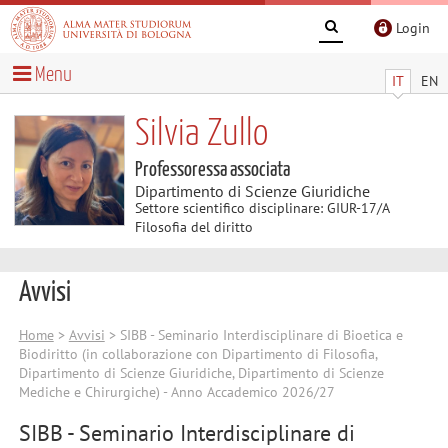
Login
Menu
IT
EN
Silvia Zullo
Professoressa associata
Dipartimento di Scienze Giuridiche
Settore scientifico disciplinare: GIUR-17/A
Filosofia del diritto
Avvisi
Home
>
Avvisi
> SIBB - Seminario Interdisciplinare di Bioetica e
Biodiritto (in collaborazione con Dipartimento di Filosofia,
Dipartimento di Scienze Giuridiche, Dipartimento di Scienze
Mediche e Chirurgiche) - Anno Accademico 2026/27
SIBB - Seminario Interdisciplinare di