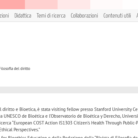
zioni
Didattica
Temi di ricerca
Collaborazioni
Contenuti utili
ilosofia del diritto
l diritto e Bioetica, è stata visiting fellow presso Stanford University Ce
ra UNESCO de Bioética e l’Observatorio de Bioética y Derecho, Universi
cerca “European COST Action IS1303 Citizen’s Health Through Public-P
Ethical Perspectives.”
r Bioethics Education e della Redazione della “Rivista di Filosofia del