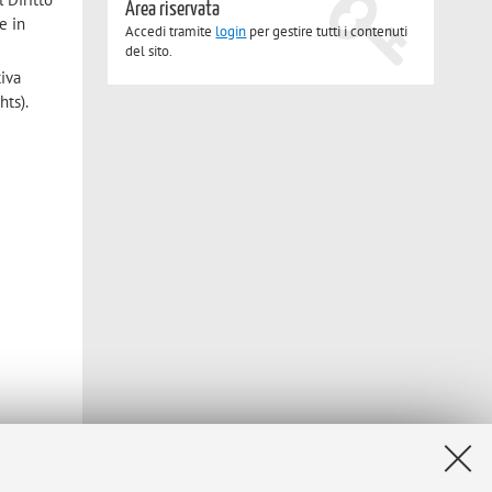
Area riservata
e in
Accedi tramite
login
per gestire tutti i contenuti
del sito.
tiva
hts).