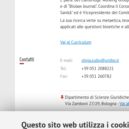
e di “Biolaw Journal”. Coordina il Cor
Sanità” ed è Vicepresidente del Comit
La sua ricerca verte su metaetica, teori
applicati alle questioni bioetiche e al
Vai al Curriculum
Contatti
E-mail:
silvia.zullo@unibo.it
Tel:
+39 051 2088221
Fax:
+39 051 260782
Dipartimento di Scienze Giuridiche
Via Zamboni 27/29, Bologna -
Vai a
Questo sito web utilizza i cook
Risorse in rete
ORCID