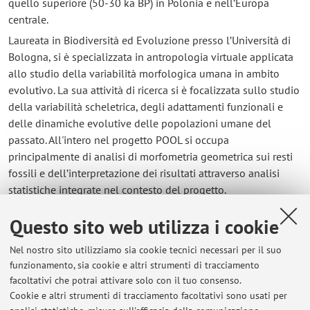
quello superiore (50-30 ka BP) in Polonia e nell’Europa
centrale.
Laureata in Biodiversità ed Evoluzione presso l’Università di
Bologna, si è specializzata in antropologia virtuale applicata
allo studio della variabilità morfologica umana in ambito
evolutivo. La sua attività di ricerca si è focalizzata sullo studio
della variabilità scheletrica, degli adattamenti funzionali e
delle dinamiche evolutive delle popolazioni umane del
passato. All'intero nel progetto POOL si occupa
principalmente di analisi di morfometria geometrica sui resti
fossili e dell’interpretazione dei risultati attraverso analisi
statistiche integrate nel contesto del progetto.
Questo sito web utilizza i cookie
Contatti
Nel nostro sito utilizziamo sia cookie tecnici necessari per il suo
E-mail:
silvia.volpe5@unibo.it
funzionamento, sia cookie e altri strumenti di tracciamento
facoltativi che potrai attivare solo con il tuo consenso.
Cookie e altri strumenti di tracciamento facoltativi sono usati per