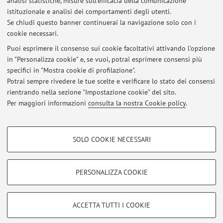
analisi statistiche, misure sull'efficacia della comunicazione
Dipartimento di Chimica "Giacomo Ciamician"
istituzionale e analisi dei comportamenti degli utenti.
Via Selmi 2, Bologna -
Vai alla mappa
Se chiudi questo banner continuerai la navigazione solo con i
cookie necessari.
Puoi esprimere il consenso sui cookie facoltativi attivando l'opzione
in "Personalizza cookie" e, se vuoi, potrai esprimere consensi più
Ultimi avvisi
specifici in "Mostra cookie di profilazione".
Potrai sempre rivedere le tue scelte e verificare lo stato dei consensi
Al momento non sono presenti avvisi.
rientrando nella sezione "Impostazione cookie" del sito.
Per maggiori informazioni
consulta la nostra Cookie policy
.
COOKIE DI PROFILAZIONE - FACOLTATIVI
SOLO COOKIE NECESSARI
Si tratta di cookie utilizzati per analizzare le caratteristiche della navigazione
Area riservata
degli utenti, creare profili in base al loro comportamento sul sito, per analisi
Accedi tramite
login
per gestire tutti i contenuti del sito.
di marketing.
PERSONALIZZA COOKIE
Mostra cookie di profilazione
© 2026 - ALMA MATER STUDIORUM - Università di Bologna - Via
Google/Youtube Video
COOKIE TECNICI - NECESSARI
ACCETTA TUTTI I COOKIE
Zamboni, 33 - 40126 Bologna - Partita IVA: 01131710376
Facebook
Privacy
|
Note legali
|
Impostazioni Cookie
Si tratta di cookie tecnici utilizzati, a titolo esemplificativo, per il corretto