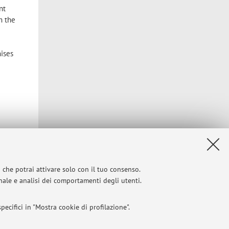
nt
m the
ises
i che potrai attivare solo con il tuo consenso.
onale e analisi dei comportamenti degli utenti.
ecifici in "Mostra cookie di profilazione".