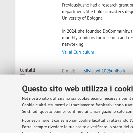
Previously, she had a research grant 
department. She holds a master's degr
University of Bologna.
In 2024, she founded DoCommunity, t
monthly seminars for research and res
networking.
Vai al Curriculum
Contatti
E-mail:
silvia.poli10@unibo.it
Questo sito web utilizza i cook
Dipartimento di Scienze Aziendali
Nel nostro sito utilizziamo sia cookie tecnici necessari per il
Via Capo di Lucca 34, Bologna -
Vai
Cookie e altri strumenti di tracciamento facoltativi sono usati
Se chiudi questo banner continuerai la navigazione solo con 
Risorse in rete
ORCID
Puoi esprimere il consenso sui cookie facoltativi attivando l'o
Potrai sempre rivedere le tue scelte e verificare lo stato dei