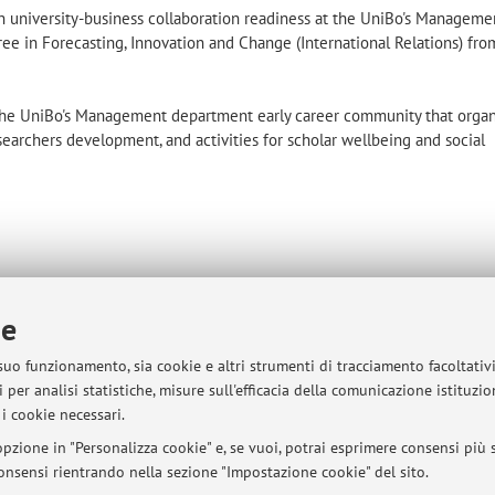
on university-business collaboration readiness at the UniBo's Manageme
ee in Forecasting, Innovation and Change (International Relations) fro
he UniBo's Management department early career community that organ
earchers development, and activities for scholar wellbeing and social
ie
 suo funzionamento, sia cookie e altri strumenti di tracciamento facoltativ
 alla mappa
 per analisi statistiche, misure sull'efficacia della comunicazione istituzi
i cookie necessari.
pzione in "Personalizza cookie" e, se vuoi, potrai esprimere consensi più sp
 consensi rientrando nella sezione "Impostazione cookie" del sito.