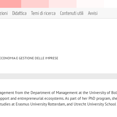
zioni
Didattica
Temi di ricerca
Contenuti utili
Avvisi
P/08 ECONOMIA E GESTIONE DELLE IMPRESE
nagement from the Department of Management at the University of Bol
upport and entrepreneurial ecosystems. As part of her PhD program, she
tudies at Erasmus University Rotterdam, and Utrecht University School