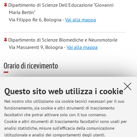
Dipartimento di Scienze Dell'Educazione "Giovanni
Maria Bertin"
Via Filippo Re 6, Bologna -
Vai alla mappa
Dipartimento di Scienze Biomediche e Neuromotorie
Via Massarenti 9, Bologna -
Vai alla mappa
Orario di ricevimento
l'orario di ricevimento degli studenti è al termine di ogni
Questo sito web utilizza i cookie
singola lezione
Nel nostro sito utilizziamo sia cookie tecnici necessari per il suo
funzionamento, sia cookie e altri strumenti di tracciamento
facoltativi che potrai attivare solo con il tuo consenso.
Ultimi avvisi
Cookie e altri strumenti di tracciamento facoltativi sono usati per
analisi statistiche, misure sull'efficacia della comunicazione
DIFFERIMENTO ESAME ORALE DAL 7 LUGLIO AL 10 LUGLIO ORE 9
istituzionale e analisi dei comportamenti degli utenti.
Pubblicato il: 23 giugno 2026